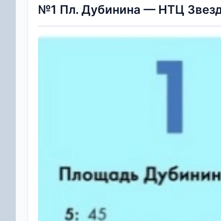
№1 Пл. Дубинина — НТЦ Звез