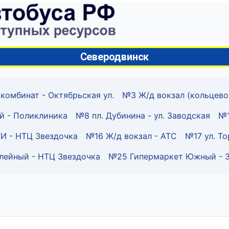
Северодвинск
комбинат - Октябрьская ул.
№3 Ж/д вокзал (кольцево
й - Поликлиника
№8 пл. Дубинина - ул. Заводская
№1
И - НТЦ Звездочка
№16 Ж/д вокзал - АТС
№17 ул. То
ейный - НТЦ Звездочка
№25 Гипермаркет Южный - 