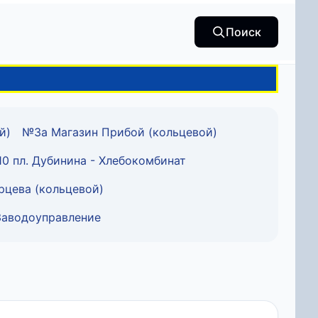
Поиск
й)
№3а Магазин Прибой (кольцевой)
0 пл. Дубинина - Хлебокомбинат
рцева (кольцевой)
Заводоуправление