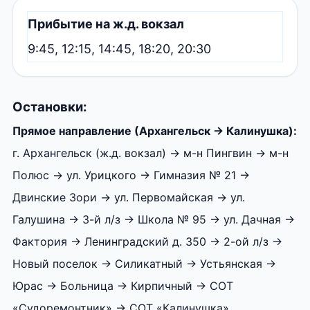
Прибытие на ж.д. вокзал
9:45, 12:15, 14:45, 18:20, 20:30
Остановки:
Прямое направление (Архангельск → Калинушка):
г. Архангельск (ж.д. вокзал) → м-н Пингвин → м-н
Полюс → ул. Урицкого → Гимназия № 21 →
Двинские Зори → ул. Первомайская → ул.
Галушина → 3-й л/з → Школа № 95 → ул. Дачная →
Фактория → Ленинградский д. 350 → 2-ой л/з →
Новый поселок → Силикатный → Устьянская →
Юрас → Больница → Кирпичный → СОТ
«Судоремонтник» → СОТ «Калинушка»