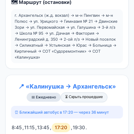
🗺️ Маршрут (остановки)
г. Архангельск (ж.д. вокзал) → м-н Пингвин → м-н
Полюс → ул. Урицкого → Гимназия № 21 → Двинские
Зори → ул. Первомайская → ул. Галушина → 3-й л/з
→ Школа № 95 → ул. Дачная → Фактория →
Ленинградский д. 350 → 2-ой л/з → Новый поселок
→ Силикатный → Устьянская → Юрас → Больница →
Кирпичный → СОТ «Судоремонтник» → СОТ
«Калинушка»
📍 «Калинушка → Архангельск»
⏳ Скрыть прошедшие
📅 Ежедневно
⏰ Ближайший автобус в 17:20 — через 36 минут
8:45
,
11:15
,
13:45
,
17:20
,
19:30
.