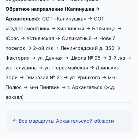
Обратное направление (Калинушка →
Архангельск):
СОТ «Калинушка» → СОТ
«Судоремонтник» → Кирпичный → Больница →
Юрас → Устьянская → Силикатный → Новый
поселок → 2-ой л/з → Ленинградский д. 350 →
Фактория → ул. Дачная → Школа № 95 → 3-й л/з →
ул. Галушина → ул. Первомайская → Двинские
Зори → Гимназия № 21 → ул. Урицкого → м-н
Полюс → м-н Пингвин → г. Архангельск (ж.д.
вокзал)
← Все маршруты Архангельской области