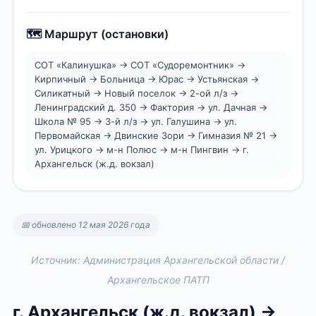
🗺️ Маршрут (остановки)
СОТ «Калинушка» → СОТ «Судоремонтник» →
Кирпичный → Больница → Юрас → Устьянская →
Силикатный → Новый поселок → 2-ой л/з →
Ленинградский д. 350 → Фактория → ул. Дачная →
Школа № 95 → 3-й л/з → ул. Галушина → ул.
Первомайская → Двинские Зори → Гимназия № 21 →
ул. Урицкого → м-н Полюс → м-н Пингвин → г.
Архангельск (ж.д. вокзал)
📅 обновлено 12 мая 2026 года
Источник: Администрация Архангельской области /
Архангельское ПАТП
г. Архангельск (ж.д. вокзал) →