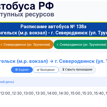
Расписание автобуса № 138э
нгельск (м.р. вокзал) - г. Северодвинск (ул. Тр
→ г. Северодвинск (ул. Трухинова)
г. Северодвинск (ул. Трухинова) 
нгельск (м.р. вокзал) → г. Северодвинск (ул.
⏳ Скрыть прошедшие
📆 Будние
🌿 Выходные
ний день)
12:00
,
12:30
,
13:00
,
13:30
,
14:00
,
14:30
,
15:00
,
15:20
,
15:40
,