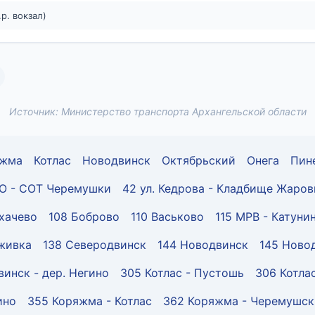
р. вокзал)
Источник: Министерство транспорта Архангельской области
яжма
Котлас
Новодвинск
Октябрьский
Онега
Пин
ИО - СОТ Черемушки
42 ул. Кедрова - Кладбище Жаро
рхачево
108 Боброво
110 Васьково
115 МРВ - Катуни
живка
138 Северодвинск
144 Новодвинск
145 Ново
инск - дер. Негино
305 Котлас - Пустошь
306 Котлас
ино
355 Коряжма - Котлас
362 Коряжма - Черемушс