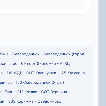
ежье
Северодвинск
Северодвинск (город)
вихинское
69 порт Экономия - АГКЦ
но
116 ЖДВ - СНТ Калинушка
125 Катунино
двинск
150 Северодвинск (Ягры)
 - Гарь
312 Котлас - СОТ Вершина
кий
363 Коряжма - Сведомково