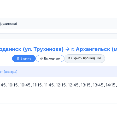
Трухинова)
родвинск (ул. Трухинова) → г. Архангельск (м
⏳ Скрыть прошедшие
📆 Будние
🌿 Выходные
т (завтра)
:45
,
10:15
,
10:45
,
11:15
,
11:45
,
12:15
,
12:45
,
13:15
,
13:45
,
14:15
,