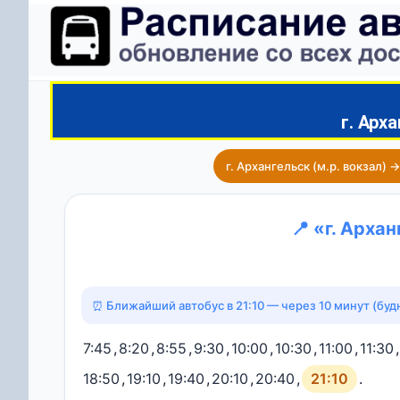
г. Арха
г. Архангельск (м.р. вокзал) 
📍 «г. Арха
⏰ Ближайший автобус в 21:10 — через 10 минут (буд
7:45
,
8:20
,
8:55
,
9:30
,
10:00
,
10:30
,
11:00
,
11:30
,
18:50
,
19:10
,
19:40
,
20:10
,
20:40
,
21:10
.