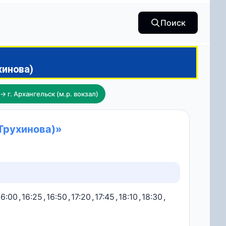
Поиск
ухинова)
→ г. Архангельск (м.р. вокзал)
 Трухинова)»
16:00
,
16:25
,
16:50
,
17:20
,
17:45
,
18:10
,
18:30
,