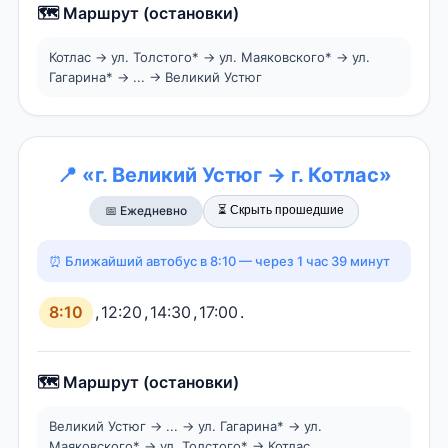
🗺️ Маршрут (остановки)
Котлас → ул. Толстого* → ул. Маяковского* → ул.
Гагарина* → ... → Великий Устюг
📍 «г. Великий Устюг → г. Котлас»
⏳ Скрыть прошедшие
📅 Ежедневно
⏰ Ближайший автобус в 8:10 — через 1 час 39 минут
8:10
,
12:20
,
14:30
,
17:00
.
🗺️ Маршрут (остановки)
Великий Устюг → ... → ул. Гагарина* → ул.
Маяковского* → ул. Толстого* → Котлас