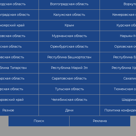
одская область
Волгоградская область
Воркут
градская область
Калужская область
Кемеровская 
ноярский край
Крым
Курская об
овская область
Мурманская область
Нарьян-
ская область
Оренбургская область
Орловская о
вская область
Республика Башкортостан
Республика Б
блика Татарстан
Республика Марий Эл
Республика У
рская область
Саратовская область
Сахали
рская область
Тульская область
Тюменская о
аровский край
Челябинская область
Шадрин
Разное
Дачи
Политика конфиде
Поиск
Реклама