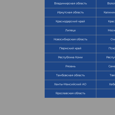
Владимирская область
Волог
Иркутская область
Калинин
Краснодарский край
Крас
Липецк
Моск
Новосибирская область
Ом
Пермский край
Пско
Республика Коми
Респу
Рязань
Сама
Тамбовская область
Тве
Ханты-Мансийский АО
Хаб
Ярославская область