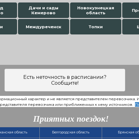
од
Дачи и сады
Новокузнецкая
Пр
во
Кемерово
область
и
Междуреченск
Топки
Есть неточность в расписании?
Сообщите!
ормационный характер и не является представителем перевозчика.
 представителя перевозчика или приближенных к нему источников.
П
Приятных поездок!
ханская область
Белгородская область
Брянская об