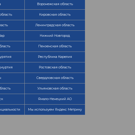
а
Воронежская область
область
Кировская область
ласть
Ленинградская область
Мар
Нижний Новгород
бласть
Пензенская область
урятия
Республика Карелия
дмуртия
Ростовская область
н
Свердловская область
бласть
Ульяновская область
ск
Ямало-Ненецкий АО
нциальности
Мы используем Яндекс Метрику