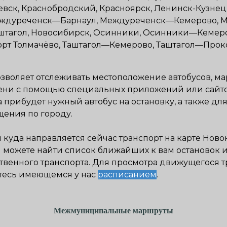
вск, Краснобродский, Красноярск, Ленинск-Кузнец
еждуреченск—Барнаул, Междуреченск—Кемерово, 
тагол, Новосибирск, Осинники, Осинники—Кемеро
орт Толмачёво, Таштагол—Кемерово, Таштагол—Прок
позволяет отслеживать местоположение автобусов, м
ени с помощью специальных приложений или сайтов
гда прибудет нужный автобус на остановку, а также 
ения по городу.
 куда направляется сейчас транспорт на карте
Ново
ы можете найти список ближайших к вам остановок 
венного транспорта. Для просмотра движущегося т
тесь имеющемся у нас
расписанием
.
Межмуниципальные маршруты