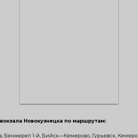
овокзала
Новокузнецка п
о маршрутам:
ха, Бенжереп 1-й, Бийск—Кемерово, Гурьевск, Кеме