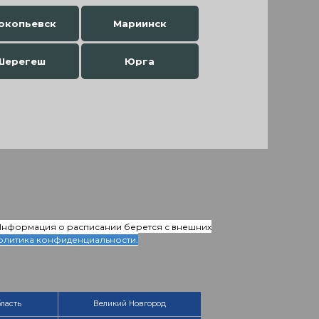
окопьевск
Мариинск
Шерегеш
Юрга
 Информация о расписании берется с внешних
олитика конфиденциальности.
ласть
Великий Новгород