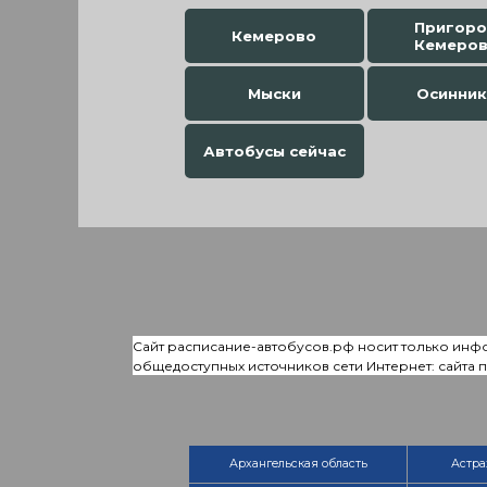
Пригор
Кемерово
Кемеро
Мыски
Осинник
Автобусы сейчас
Сайт расписание-автобусов.рф носит только инф
общедоступных источников сети Интернет: сайта
Архангельская область
Астра