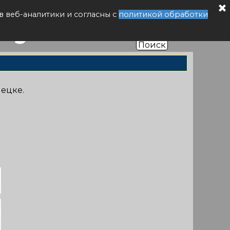
буса РФ
в веб-аналитики и согласны с
политикой обработки
Поиск
нецке
.