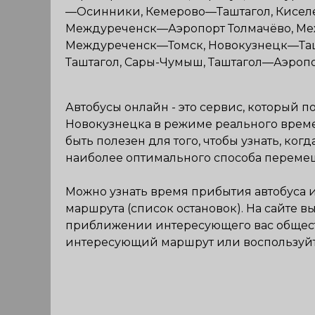
—Осинники, Кемерово—Таштагол, Киселе
Междуреченск—Аэропорт Толмачёво, М
Междуреченск—Томск, Новокузнецк—Таш
Таштагол, Сары-Чумыш, Таштагол—Аэроп
Автобусы онлайн - это сервис, который 
Новокузнецк
а
в режиме реального врем
быть полезен для того, чтобы узнать, ко
наиболее оптимального способа перемещ
Можно узнать время прибытия автобуса и
маршрута (список остановок).
На сайте в
приближении интересующего вас общест
интересующий маршрут или воспользуй