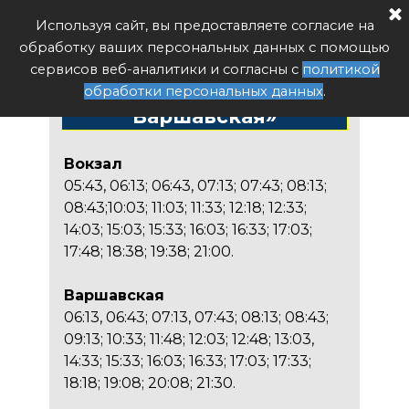
Расписание автобуса РФ
Используя сайт, вы предоставляете согласие на
Поиск
обработку ваших персональных данных с помощью
Расписание автобуса
сервисов веб-аналитики и согласны с
политикой
№65 «Вокзал -
обработки персональных данных
.
Варшавская»
Вокзал
05:43, 06:13; 06:43, 07:13; 07:43; 08:13;
08:43;10:03; 11:03; 11:33; 12:18; 12:33;
14:03; 15:03; 15:33; 16:03; 16:33; 17:03;
17:48; 18:38; 19:38; 21:00.
Варшавская
06:13, 06:43; 07:13, 07:43; 08:13; 08:43;
09:13; 10:33; 11:48; 12:03; 12:48; 13:03,
14:33; 15:33; 16:03; 16:33; 17:03; 17:33;
18:18; 19:08; 20:08; 21:30.