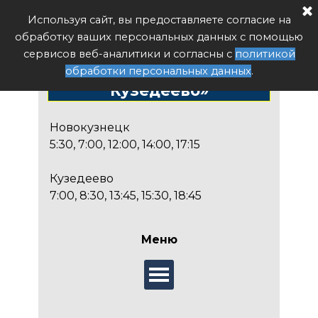
Расписание автобуса РФ
Используя сайт, вы предоставляете согласие на
Поиск
обработку ваших персональных данных с помощью
Расписание автобуса
сервисов веб-аналитики и согласны с
политикой
№171 «Новокузнецк -
обработки персональных данных
.
Кузедеево»
Новокузнецк
5:30, 7:00, 12:00, 14:00, 17:15
Кузедеево
7:00, 8:30, 13:45, 15:30, 18:45
Меню