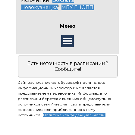
Источники "
Вокзалы
Новокузнецка
",
МБУ ЕЦОПП
,
Меню
Есть неточность в расписании?
Сообщите!
Сайт расписание-автобусов.рф носит только
информационный характер и не является
представителем перевозчика. Информация о
расписании берется с внешних общедоступных
источников сети Интернет: сайта представителя
перевозчика или приближенных к нему
источников.
Политика конфиденциальности.
Приятных поездок!