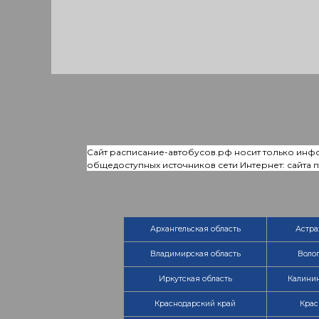
Сайт расписание-автобусов.рф носит только инф
общедоступных источников сети Интернет: сайта
Архангельская область
Астра
Владимирская область
Волог
Иркутская область
Калинин
Краснодарский край
Крас