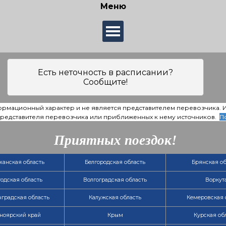
Меню
Есть неточность в расписании?
Сообщите!
ормационный характер и не является представителем перевозчика.
 представителя перевозчика или приближенных к нему источников.
П
Приятных поездок!
ханская область
Белгородская область
Брянская об
одская область
Волгоградская область
Воркут
градская область
Калужская область
Кемеровская 
ноярский край
Крым
Курская об