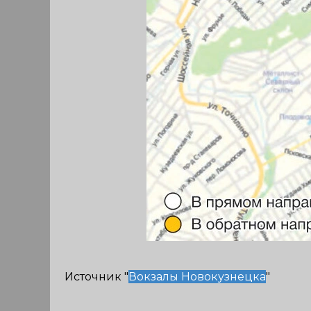
Источник "
Вокзалы Новокузнецка
"