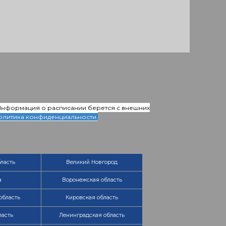
 Информация о расписании берется с внешних
олитика конфиденциальности.
ласть
Великий Новгород
а
Воронежская область
область
Кировская область
ласть
Ленинградская область