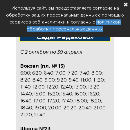
Расписание автобуса РФ
Используя сайт, вы предоставляете согласие на
Поиск
обработку ваших персональных данных с помощью
Расписание автобуса №51
сервисов веб-аналитики и согласны с
политикой
«Вокзал - Школа №23 /
обработки персональных данных
.
Сады Редаково»
С 2 октября по 30 апреля
Вокзал (пл. № 13)
6:00; 6:20; 6:40; 7:00; 7:20; 7:40; 8:00;
8:20; 8:40; 9:00; 9:20; 9:40; 11:00; 11:20;
11:40; 12:00; 12:20; 12:40; 13:00; 13:20;
14:40; 15:00; 15:20; 15:40; 16:00; 16:20;
16:40; 17:00; 17:20; 17:40; 18:00; 18:20;
18:40; 19:00; 20:00; 20:20; 20:40; 21:00;
21:20; 21:40
Школа №23