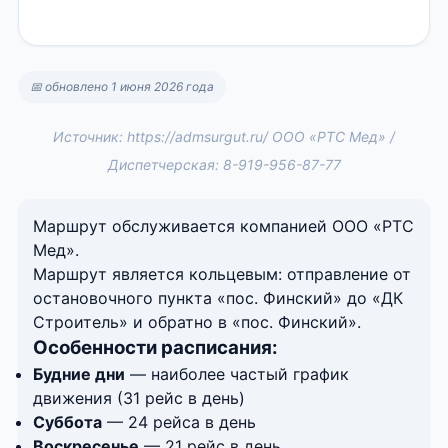
📅 обновлено 1 июня 2026 года
Источник: https://admsurgut.ru/ ООО «РТС Мед» /
Диспетчерская: 8-919-956-87-77
Маршрут обслуживается компанией ООО «РТС
Мед».
Маршрут является кольцевым: отправление от
остановочного пункта «пос. Финский» до «ДК
Строитель» и обратно в «пос. Финский».
Особенности расписания:
Будние дни
— наиболее частый график
движения (31 рейс в день)
Суббота
— 24 рейса в день
Воскресенье
— 21 рейс в день