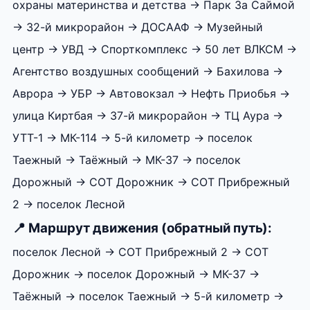
охраны материнства и детства → Парк За Саймой
→ 32-й микрорайон → ДОСААФ → Музейный
центр → УВД → Спорткомплекс → 50 лет ВЛКСМ →
Агентство воздушных сообщений → Бахилова →
Аврора → УБР → Автовокзал → Нефть Приобья →
улица Киртбая → 37-й микрорайон → ТЦ Аура →
УТТ-1 → МК-114 → 5-й километр → поселок
Таежный → Таёжный → МК-37 → поселок
Дорожный → СОТ Дорожник → СОТ Прибрежный
2 → поселок Лесной
📍 Маршрут движения (обратный путь):
поселок Лесной → СОТ Прибрежный 2 → СОТ
Дорожник → поселок Дорожный → МК-37 →
Таёжный → поселок Таежный → 5-й километр →