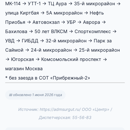
МК-114 → УТТ-1 → ТЦ Аура → 35-й микрорайон →
улица Киртбая → 5А микрорайон → Нефть
Приобья → Автовокзал → УБР → Аврора →
Бахилова → 50 лет ВЛКСМ → Спорткомплекс →
УВД → ГИБДД → 32-й микрорайон → Парк за
Саймой → 24-й микрорайон → 25-й микрорайон
→ Югорская → Комсомольский проспект →
магазин Москва
* без заезда в СОТ «Прибрежный-2»
📅 обновлено 1 июня 2026 года
Источник: https://admsurgut.ru/ ООО «Центр» /
Диспетчерская: 55-56-83