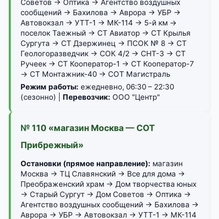
Советов → Оптика → Агентство воздушных
сообщений → Бахилова → Аврора → УБР →
Автовокзал → УТТ-1 → МК-114 → 5-й км →
поселок Таежный → СТ Авиатор → СТ Крылья
Сургута → СТ Дзержинец → ПСОК № 8 → СТ
Геологоразведчик → СОК 4/2 → СНТ-3 → СТ
Ручеек → СТ Кооператор-1 → СТ Кооператор-7
→ СТ Монтажник-40 → СОТ Магистраль
Режим работы:
ежедневно, 06:30 – 22:30
(сезонно) |
Перевозчик:
ООО "Центр"
№ 110 «магазин Москва — СОТ
Прибрежный»
Остановки (прямое направление):
магазин
Москва → ТЦ Славянский → Все для дома →
Преображенский храм → Дом творчества юных
→ Старый Сургут → Дом Советов → Оптика →
Агентство воздушных сообщений → Бахилова →
Аврора → УБР → Автовокзал → УТТ-1 → МК-114