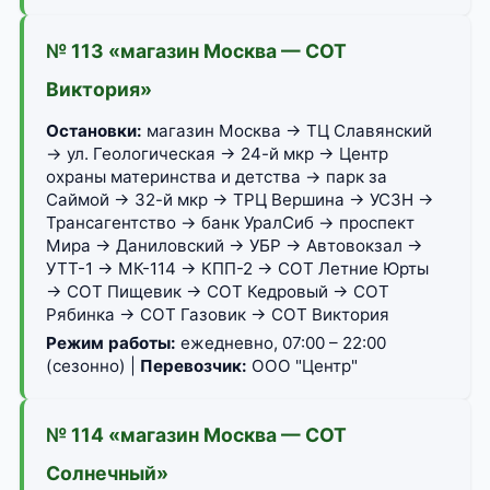
№ 113 «магазин Москва — СОТ
Виктория»
Остановки:
магазин Москва → ТЦ Славянский
→ ул. Геологическая → 24-й мкр → Центр
охраны материнства и детства → парк за
Саймой → 32-й мкр → ТРЦ Вершина → УСЗН →
Трансагентство → банк УралСиб → проспект
Мира → Даниловский → УБР → Автовокзал →
УТТ-1 → МК-114 → КПП-2 → СОТ Летние Юрты
→ СОТ Пищевик → СОТ Кедровый → СОТ
Рябинка → СОТ Газовик → СОТ Виктория
Режим работы:
ежедневно, 07:00 – 22:00
(сезонно) |
Перевозчик:
ООО "Центр"
№ 114 «магазин Москва — СОТ
Солнечный»