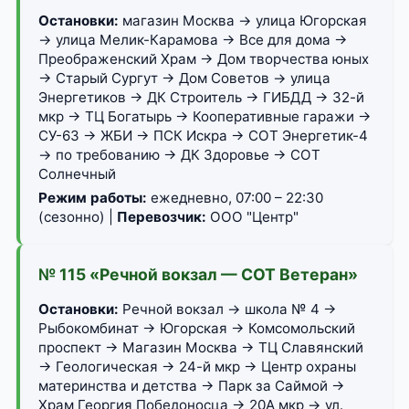
Остановки:
магазин Москва → улица Югорская
→ улица Мелик-Карамова → Все для дома →
Преображенский Храм → Дом творчества юных
→ Старый Сургут → Дом Советов → улица
Энергетиков → ДК Строитель → ГИБДД → 32-й
мкр → ТЦ Богатырь → Кооперативные гаражи →
СУ-63 → ЖБИ → ПСК Искра → СОТ Энергетик-4
→ по требованию → ДК Здоровье → СОТ
Солнечный
Режим работы:
ежедневно, 07:00 – 22:30
(сезонно) |
Перевозчик:
ООО "Центр"
№ 115 «Речной вокзал — СОТ Ветеран»
Остановки:
Речной вокзал → школа № 4 →
Рыбокомбинат → Югорская → Комсомольский
проспект → Магазин Москва → ТЦ Славянский
→ Геологическая → 24-й мкр → Центр охраны
материнства и детства → Парк за Саймой →
Храм Георгия Победоносца → 20А мкр → ул.