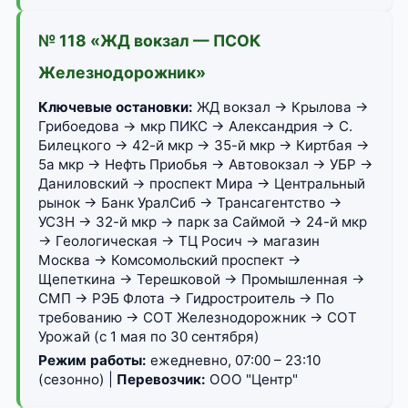
№ 118 «ЖД вокзал — ПСОК
Железнодорожник»
Ключевые остановки:
ЖД вокзал → Крылова →
Грибоедова → мкр ПИКС → Александрия → С.
Билецкого → 42-й мкр → 35-й мкр → Киртбая →
5а мкр → Нефть Приобья → Автовокзал → УБР →
Даниловский → проспект Мира → Центральный
рынок → Банк УралСиб → Трансагентство →
УСЗН → 32-й мкр → парк за Саймой → 24-й мкр
→ Геологическая → ТЦ Росич → магазин
Москва → Комсомольский проспект →
Щепеткина → Терешковой → Промышленная →
СМП → РЭБ Флота → Гидростроитель → По
требованию → СОТ Железнодорожник → СОТ
Урожай (с 1 мая по 30 сентября)
Режим работы:
ежедневно, 07:00 – 23:10
(сезонно) |
Перевозчик:
ООО "Центр"