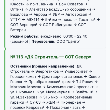
Юности → пр-т Ленина → Дом Советов →
Оптика → Агентство воздушных сообщений →
Бахилова → Аврора → УБР → Автовокзал →
УТТ-1 → МК-114 → 5-й км → поселок Таежный →
СОТ Берендей → СОТ Рябинушка → СОТ
Ветеран
Режим работы:
ежедневно, 06:00 – 22:40
(сезонно) |
Перевозчик:
ООО "Центр"
№ 116 «ДК Строитель — СОТ Север»
Остановки (прямое направление):
ДК
Строитель → Энергетиков → Университет →
Горвоенкомат → Дом творчества юных → Сквер
Геолог → Преображенский храм → ТЦ Росич →
Магазин Москва → Комсомольский проспект →
ул. Школьная → ул. Инженерная → Взлётный →
ул. И.Захарова → 31Б мкр → Кооперативные
гаражи → СУ-63 → ЖБИ → Пионерная →
поселок Кедровый → Пожарная часть →