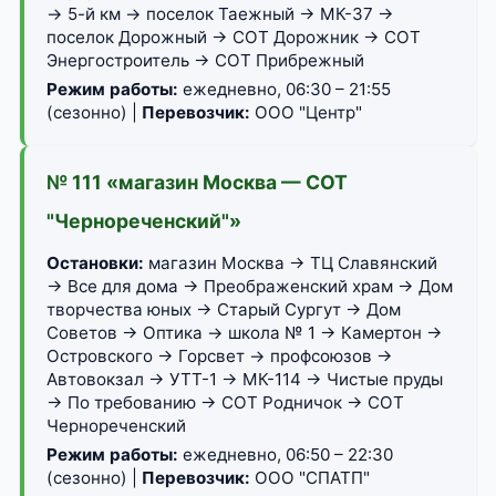
→ 5-й км → поселок Таежный → МК-37 →
поселок Дорожный → СОТ Дорожник → СОТ
Энергостроитель → СОТ Прибрежный
Режим работы:
ежедневно, 06:30 – 21:55
(сезонно) |
Перевозчик:
ООО "Центр"
№ 111 «магазин Москва — СОТ
"Чернореченский"»
Остановки:
магазин Москва → ТЦ Славянский
→ Все для дома → Преображенский храм → Дом
творчества юных → Старый Сургут → Дом
Советов → Оптика → школа № 1 → Камертон →
Островского → Горсвет → профсоюзов →
Автовокзал → УТТ-1 → МК-114 → Чистые пруды
→ По требованию → СОТ Родничок → СОТ
Чернореченский
Режим работы:
ежедневно, 06:50 – 22:30
(сезонно) |
Перевозчик:
ООО "СПАТП"