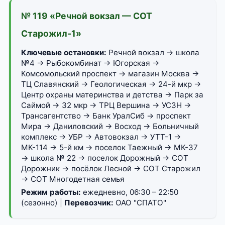
№ 119 «Речной вокзал — СОТ
Старожил-1»
Ключевые остановки:
Речной вокзал → школа
№4 → Рыбокомбинат → Югорская →
Комсомольский проспект → магазин Москва →
ТЦ Славянский → Геологическая → 24-й мкр →
Центр охраны материнства и детства → Парк за
Саймой → 32 мкр → ТРЦ Вершина → УСЗН →
Трансагентство → Банк УралСиб → проспект
Мира → Даниловский → Восход → Больничный
комплекс → УБР → Автовокзал → УТТ-1 →
МК-114 → 5-й км → поселок Таежный → МК-37
→ школа № 22 → поселок Дорожный → СОТ
Дорожник → посёлок Лесной → СОТ Старожил
→ СОТ Многодетная семья
Режим работы:
ежедневно, 06:30 – 22:50
(сезонно) |
Перевозчик:
ОАО "СПАТО"