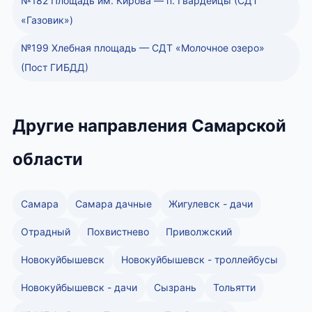
№182 Площадь им. Кирова — п. Гвардейцы (СДТ
«Газовик»)
№199 Хлебная площадь — СДТ «Молочное озеро»
(Пост ГИБДД)
Другие направления Самарской
области
Самара
Самара дачные
Жигулевск - дачи
Отрадный
Похвистнево
Приволжский
Новокуйбышевск
Новокуйбышевск - троллейбусы
Новокуйбышевск - дачи
Сызрань
Тольятти