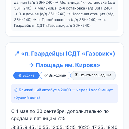
дачная (а/д 36Н-240) → Мельница, 1-я остановка (а/д
36Н-240) → Мельница, 2-я остановка (а/д 36Н-240)
→ 3-я дачная (а/д 36Н-240) → Насосная станция (а/д
36Н-240) → с. Преображенка (а/д 36Н-240) → п.
Гвардейцы (СДТ «Газовик», а/д 36Н-240)
📍 «п. Гвардейцы (СДТ «Газовик»)
→ Площадь им. Кирова»
⏳ Скрыть прошедшие
📆 Будние
🌿 Выходные
⏰ Ближайший автобус в 20:00 — через 1 час 9 минут
(будний день)
С 1 мая по 30 сентября: дополнительно по
средам и пятницам 7:15
,
8:35
,
9:45
,
10:55
,
12:05
,
15:15
,
16:25
,
17:35
,
18:40