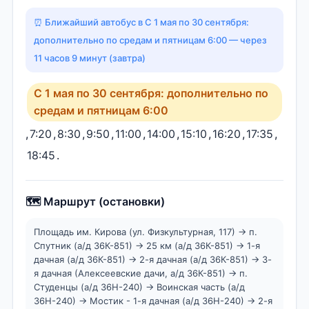
⏰ Ближайший автобус в С 1 мая по 30 сентября:
дополнительно по средам и пятницам 6:00 — через
11 часов 9 минут (завтра)
С 1 мая по 30 сентября: дополнительно по
средам и пятницам 6:00
,
7:20
,
8:30
,
9:50
,
11:00
,
14:00
,
15:10
,
16:20
,
17:35
,
18:45
.
🗺️ Маршрут (остановки)
Площадь им. Кирова (ул. Физкультурная, 117) → п.
Спутник (а/д 36К-851) → 25 км (а/д 36К-851) → 1-я
дачная (а/д 36К-851) → 2-я дачная (а/д 36К-851) → 3-
я дачная (Алексеевские дачи, а/д 36К-851) → п.
Студенцы (а/д 36Н-240) → Воинская часть (а/д
36Н-240) → Мостик - 1-я дачная (а/д 36Н-240) → 2-я