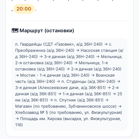
,
20:00
.
🗺️ Маршрут (остановки)
п. Гвардейцы (СДТ «Газовик», а/д 36Н-240) → с.
Преображенка (а/д 36Н-240) → Насосная станция (а/
д 36Н-240) → 3-я дачная (а/д 36Н-240) → Мельница,
2-я остановка (а/д 36Н-240) → Мельница, 1-я
остановка (а/д 36Н-240) → 2-я дачная (а/д 36Н-240)
→ Мостик - 1-я дачная (а/д 36Н-240) → Воинская
часть (а/д 36Н-240) → п. Студенцы (а/д 36Н-240) →
3-я дачная (Алексеевские дачи, а/д 36К-851) → 2-я
дачная (а/д 36К-851) → 1-я дачная (а/д 36К-851) → 25
км (а/д 36К-851) → п. Спутник (а/д 36К-851) →
Магазин (по требованию, Зубчаниновское шоссе) →
Хлебозавод № 5 (по требованию, ул. Физкультурная)
→ Площадь им. Кирова (высадка, ул. Физкультурная,
116)