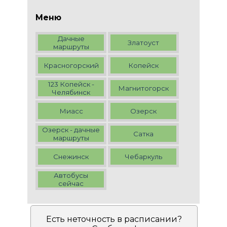
Меню
Дачные
Златоуст
маршруты
Красногорский
Копейск
123 Копейск -
Магнитогорск
Челябинск
Миасс
Озерск
Озерск - дачные
Сатка
маршруты
Снежинск
Чебаркуль
Автобусы
сейчас
Есть неточность в расписании?