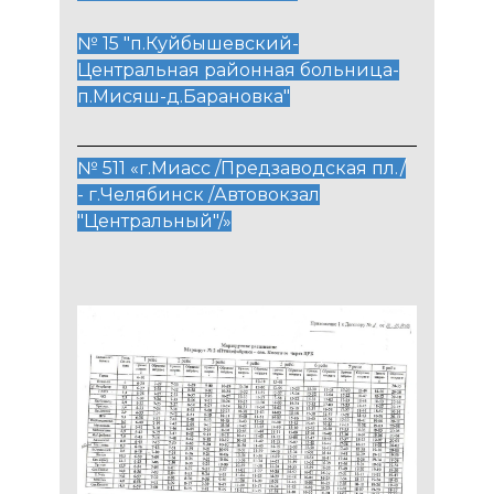
№ 15 "п.Куйбышевский-
Центральная районная больница-
п.Мисяш-д.Барановка"
№ 511 «г.Миасс /Предзаводская пл./
-
г.Челябинск /Автовокзал
"Центральный"/»