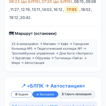
06:23 (до БЛПК)
,
07:20 (до БЛПК)
,
08:15
,
09:08
,
11:27
,
12:19
,
13:11
,
14:03
,
16:12
,
17:05
,
18:02
,
19:12
,
20:42
.
🗺️ Маршрут (остановки)
22-й микрорайон → Магазин → Кафе → Городская
больница №5 → Педагогический колледж №1 →
Троллейбусное управление → Дом быта «Экспресс»
→ Курчатова → Обручева → Гостиница «Тайга» →
Мира → Автостанция
📍 «БЛПК → Автостанция»
⏳ Скрыть прошедшие
📆 Будние
🌿 Выходные