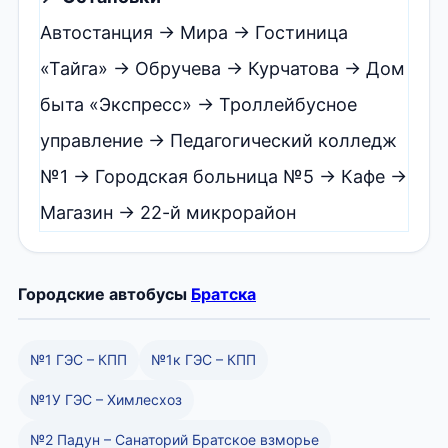
Автостанция → Мира → Гостиница
«Тайга» → Обручева → Курчатова → Дом
быта «Экспресс» → Троллейбусное
управление → Педагогический колледж
№1 → Городская больница №5 → Кафе →
Магазин → 22-й микрорайон
Городские автобусы
Братска
№1 ГЭС – КПП
№1к ГЭС – КПП
№1У ГЭС – Химлесхоз
№2 Падун – Санаторий Братское взморье