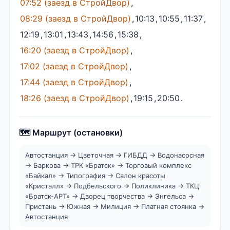
07:52 (заезд в СтройДвор)
,
08:29 (заезд в СтройДвор)
,
10:13
,
10:55
,
11:37
,
12:19
,
13:01
,
13:43
,
14:56
,
15:38
,
16:20 (заезд в СтройДвор)
,
17:02 (заезд в СтройДвор)
,
17:44 (заезд в СтройДвор)
,
18:26 (заезд в СтройДвор)
,
19:15
,
20:50
.
🗺️ Маршрут (остановки)
Автостанция → Цветочная → ГИБДД → Водонасосная
→ Баркова → ТРК «Братск» → Торговый комплекс
«Байкал» → Типография → Салон красоты
«Кристалл» → Подбельского → Поликлиника → ТКЦ
«Братск-АРТ» → Дворец творчества → Энгельса →
Пристань → Южная → Милиция → Платная стоянка →
Автостанция