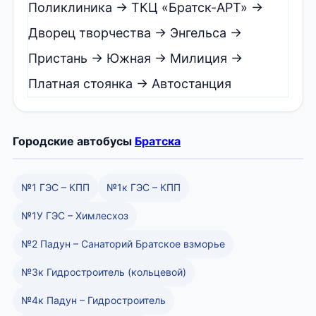
Поликлиника → ТКЦ «Братск-АРТ» →
Дворец творчества → Энгельса →
Пристань → Южная → Милиция →
Платная стоянка → Автостанция
Городские автобусы
Братска
№1 ГЭС – КПП
№1к ГЭС – КПП
№1У ГЭС – Химлесхоз
№2 Падун – Санаторий Братское взморье
№3к Гидростроитель (кольцевой)
№4к Падун – Гидростроитель