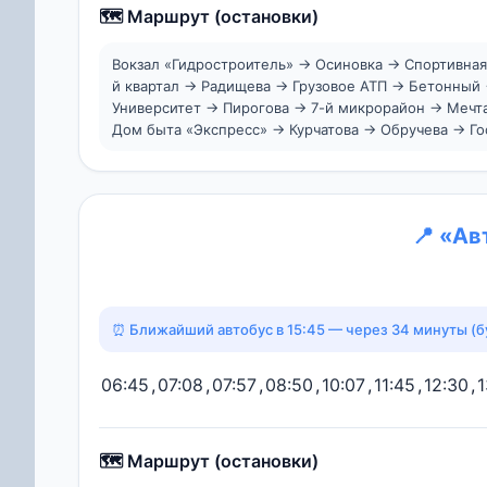
🗺️ Маршрут (остановки)
Вокзал «Гидростроитель» → Осиновка → Спортивна
й квартал → Радищева → Грузовое АТП → Бетонный
Университет → Пирогова → 7-й микрорайон → Мечт
Дом быта «Экспресс» → Курчатова → Обручева → Го
📍 «Ав
⏰ Ближайший автобус в 15:45 — через 34 минуты (б
06:45
,
07:08
,
07:57
,
08:50
,
10:07
,
11:45
,
12:30
,
1
🗺️ Маршрут (остановки)