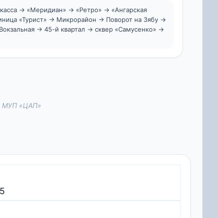
ркасса → «Меридиан» → «Ретро» → «Ангарская
иница «Турист» → Микрорайон → Поворот на Зябу →
Вокзальная → 45-й квартал → сквер «Самусенко» →
к: МУП «ЦАП»
45