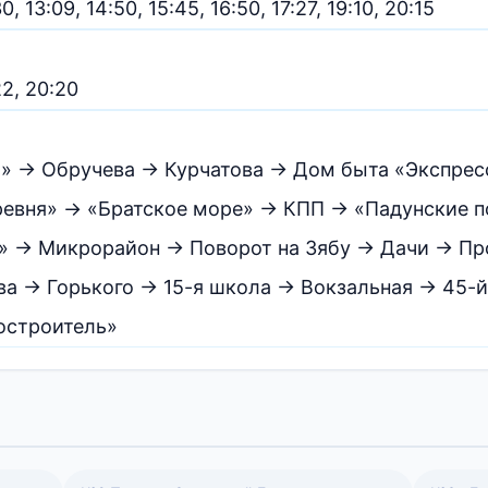
0, 13:09, 14:50, 15:45, 16:50, 17:27, 19:10, 20:15
22, 20:20
а» → Обручева → Курчатова → Дом быта «Экспре
ревня» → «Братское море» → КПП → «Падунские 
т» → Микрорайон → Поворот на Зябу → Дачи → Пр
а → Горького → 15-я школа → Вокзальная → 45-й
остроитель»