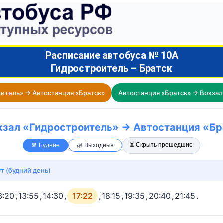
Расписание автобуса № 10А
Гидростроитель – Братск
оитель» → Автостанция «Братск»
Автостанция «Братск» → Вокзал
кзал «Гидростроитель» → Автостанция «Б
⏳ Скрыть прошедшие
📆 Будние
🌿 Выходные
т (будний день)
3:20
,
13:55
,
14:30
,
17:22
,
18:15
,
19:35
,
20:40
,
21:45
.