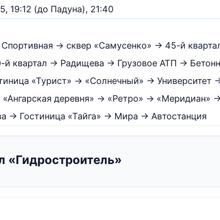
:05, 19:12 (до Падуна), 21:40
 Спортивная → сквер «Самусенко» → 45-й кварт
-й квартал → Радищева → Грузовое АТП → Бетон
тиница «Турист» → «Солнечный» → Университет 
 «Ангарская деревня» → «Ретро» → «Меридиан» 
ва → Гостиница «Тайга» → Мира → Автостанция
л «Гидростроитель»