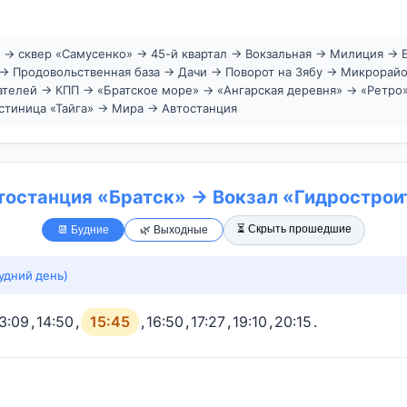
я → сквер «Самусенко» → 45-й квартал → Вокзальная → Милиция →
 → Продовольственная база → Дачи → Поворот на Зябу → Микрорай
ателей → КПП → «Братское море» → «Ангарская деревня» → «Ретр
стиница «Тайга» → Мира → Автостанция
тостанция «Братск» → Вокзал «Гидростро
⏳ Скрыть прошедшие
📆 Будние
🌿 Выходные
удний день)
3:09
,
14:50
,
15:45
,
16:50
,
17:27
,
19:10
,
20:15
.