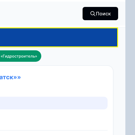
Поиск
 «Гидростроитель»
ратск»»