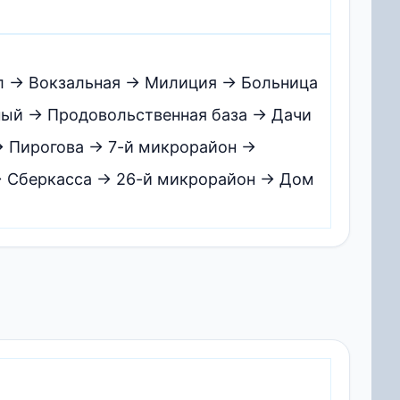
ал → Вокзальная → Милиция → Больница
ный → Продовольственная база → Дачи
→ Пирогова → 7-й микрорайон →
→ Сберкасса → 26-й микрорайон → Дом