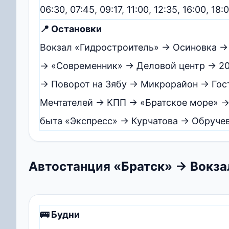
06:30, 07:45, 09:17, 11:00, 12:35, 16:00, 18
📍 Остановки
Вокзал «Гидростроитель» → Осиновка →
→ «Современник» → Деловой центр → 20
→ Поворот на Зябу → Микрорайон → Гос
Мечтателей → КПП → «Братское море» →
быта «Экспресс» → Курчатова → Обруче
Автостанция «Братск» → Вокза
🚌 Будни