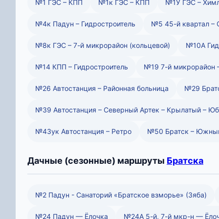
№1 ГЭС – КПП
№1к ГЭС – КПП
№1У ГЭС – Хим
№4к Падун – Гидростроитель
№5 45-й квартал – 
№8к ГЭС – 7-й микрорайон (кольцевой)
№10А Гид
№14 КПП – Гидростроитель
№19 7-й микрорайон 
№26 Автостанция – Районная больница
№29 Братс
№39 Автостанция – Северный Артек – Крылатый – Ю
№43ук Автостанция – Ретро
№50 Братск – Южный
Дачные (сезонные) маршруты
Братска
№2 Падун - Санаторий «Братское взморье» (Зяба)
№24 Падун — Ёлочка
№24А 5-й, 7-й мкр-н — Ёло