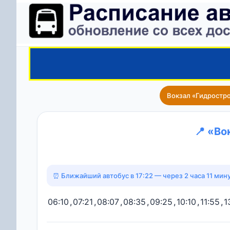
Вокзал «Гидростр
📍 «Во
⏰ Ближайший автобус в 17:22 — через 2 часа 11 мину
06:10
,
07:21
,
08:07
,
08:35
,
09:25
,
10:10
,
11:55
,
1