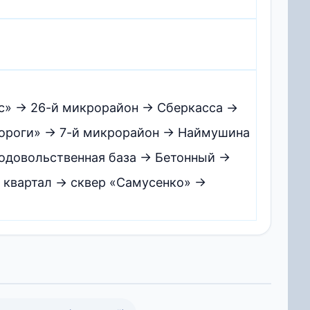
сс» → 26-й микрорайон → Сберкасса →
пороги» → 7-й микрорайон → Наймушина
одовольственная база → Бетонный →
 квартал → сквер «Самусенко» →