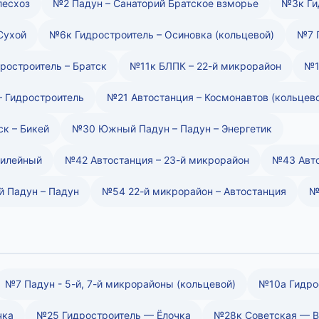
лесхоз
№2 Падун – Санаторий Братское взморье
№3к Ги
Сухой
№6к Гидростроитель – Осиновка (кольцевой)
№7 П
ростроитель – Братск
№11к БЛПК – 22-й микрорайон
№1
– Гидростроитель
№21 Автостанция – Космонавтов (кольцев
к – Бикей
№30 Южный Падун – Падун – Энергетик
билейный
№42 Автостанция – 23-й микрорайон
№43 Авто
 Падун – Падун
№54 22-й микрорайон – Автостанция
№
№7 Падун - 5-й, 7-й микрорайоны (кольцевой)
№10а Гидрос
чка
№25 Гидростроитель — Ёлочка
№28к Советская — В