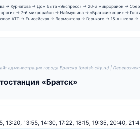
ева → Курчатова → Дом быта «Экспресс» → 26-й микрорайон → Сбе
пороги» → 7-й микрорайон → Наймушина → «Братские зори» → Гост
овое АТП → Енисейская → Лермонтова → Горького → 15-я школа → 
айт администрации города Братска (bratsk-city.ru) | Перевозчи
тостанция «Братск»
5, 13:20, 13:55, 14:30, 17:22, 18:15, 19:35, 20:40, 21: