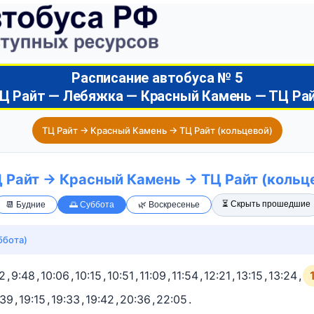
Расписание автобуса № 5
Ц Райт — Лебяжка — Красный Камень — ТЦ Ра
ТЦ Райт → Красный Камень → ТЦ Райт (кольцевой)
Ц Райт → Красный Камень → ТЦ Райт (кольц
⏳ Скрыть прошедшие
📆 Будние
🌅 Суббота
🌿 Воскресенье
ббота)
12
,
9:48
,
10:06
,
10:15
,
10:51
,
11:09
,
11:54
,
12:21
,
13:15
,
13:24
,
:39
,
19:15
,
19:33
,
19:42
,
20:36
,
22:05
.