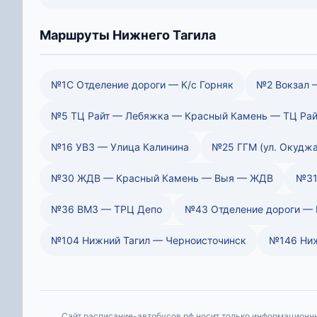
Маршруты Нижнего Тагила
№1С Отделение дороги — К/с Горняк
№2 Вокзал 
№5 ТЦ Райт — Лебяжка — Красный Камень — ТЦ Рай
№16 УВЗ — Улица Калинина
№25 ГГМ (ул. Окудж
№30 ЖДВ — Красный Камень — Выя — ЖДВ
№31
№36 ВМЗ — ТРЦ Депо
№43 Отделение дороги — 
№104 Нижний Тагил — Черноисточинск
№146 Ниж
Сайт расписание-автобусов.рф носит только информационны