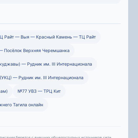
Ц Райт — Выя — Красный Камень — ТЦ Райт
— Посёлок Верхняя Черемшанка
куджавы) — Рудник им. III Интернационала
УКЦ) — Рудник им. III Интернационала
сам)
№77 УВЗ — ТРЦ Кит
него Тагила онлайн
списании берется с внешних общедоступных источников сети