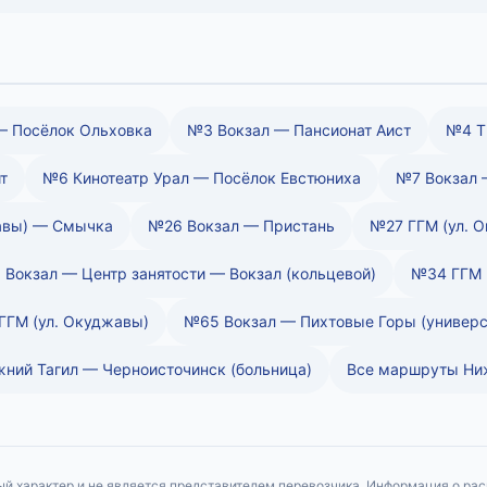
— Посёлок Ольховка
№3 Вокзал — Пансионат Аист
№4 Т
т
№6 Кинотеатр Урал — Посёлок Евстюниха
№7 Вокзал 
авы) — Смычка
№26 Вокзал — Пристань
№27 ГГМ (ул. О
 Вокзал — Центр занятости — Вокзал (кольцевой)
№34 ГГМ (
ГГМ (ул. Окуджавы)
№65 Вокзал — Пихтовые Горы (универ
ний Тагил — Черноисточинск (больница)
Все маршруты Ниж
й характер и не является представителем перевозчика. Информация о ра