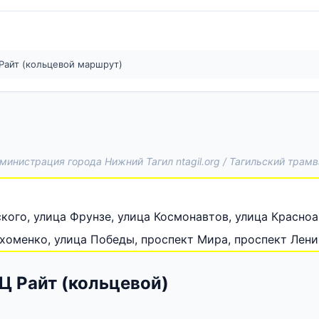
Райт (кольцевой маршрут)
министрация города Нижний Тагил ntagil.org / Тагильский трамвай
кого, улица Фрунзе, улица Космонавтов, улица Красноа
хоменко, улица Победы, проспект Мира, проспект Лени
Ц Райт (кольцевой)