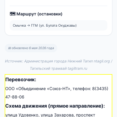
🗺️ Маршрут (остановки)
Смычка → ГГМ (ул. Булата Окуджавы)
📅 обновлено 6 мая 2026 года
Источник: Администрация города Нижний Тагил ntagil.org /
Тагильский трамвай tagiltram.ru
Перевозчик:
ООО «Объединение «Союз-НТ», телефон: 8(3435)
47-88-06
Схема движения (прямое направление):
улица Удовенко, улица Захарова, проспект