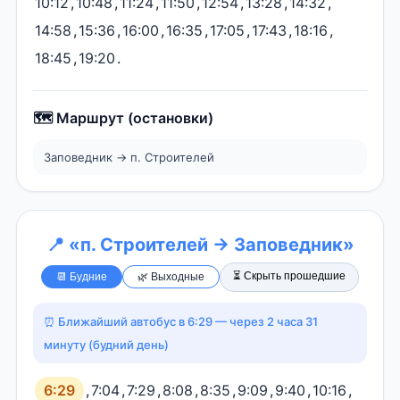
10:12
,
10:48
,
11:24
,
11:50
,
12:54
,
13:28
,
14:32
,
14:58
,
15:36
,
16:00
,
16:35
,
17:05
,
17:43
,
18:16
,
18:45
,
19:20
.
🗺️ Маршрут (остановки)
Заповедник → п. Строителей
📍 «п. Строителей → Заповедник»
⏳ Скрыть прошедшие
📆 Будние
🌿 Выходные
⏰ Ближайший автобус в 6:29 — через 2 часа 31
минуту (будний день)
6:29
,
7:04
,
7:29
,
8:08
,
8:35
,
9:09
,
9:40
,
10:16
,