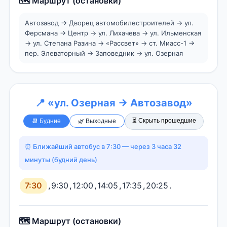
🗺️ Маршрут (остановки)
Автозавод → Дворец автомобилестроителей → ул.
Ферсмана → Центр → ул. Лихачева → ул. Ильменская
→ ул. Степана Разина → «Рассвет» → ст. Миасс-1 →
пер. Элеваторный → Заповедник → ул. Озерная
📍 «ул. Озерная → Автозавод»
⏳ Скрыть прошедшие
📆 Будние
🌿 Выходные
⏰ Ближайший автобус в 7:30 — через 3 часа 32
минуты (будний день)
7:30
,
9:30
,
12:00
,
14:05
,
17:35
,
20:25
.
🗺️ Маршрут (остановки)