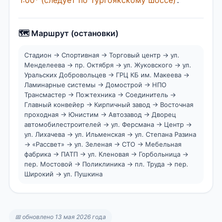
🗺️ Маршрут (остановки)
Стадион → Спортивная → Торговый центр → ул.
Менделеева → пр. Октября → ул. Жуковского → ул.
Уральских Добровольцев → ГРЦ КБ им. Макеева →
Ламинарные системы → Домострой → НПО
Трансмастер → Пожтехника → Соединитель →
Главный конвейер → Кирпичный завод → Восточная
проходная → Юнистим → Автозавод → Дворец
автомобилестроителей → ул. Ферсмана → Центр →
ул. Лихачева → ул. Ильменская → ул. Степана Разина
→ «Рассвет» → ул. Зеленая → СТО → Мебельная
фабрика → ПАТП → ул. Кленовая → Горбольница →
пер. Мостовой → Поликлиника → пл. Труда → пер.
Широкий → ул. Пушкина
📅 обновлено 13 мая 2026 года