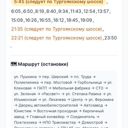
5:45 (следует по Тургоякскому шоссе)
,
6:05
,
6:50
,
8:19
,
8:40
,
9:34
,
11:43
,
12:54
,
13:57
,
15:09
,
16:26
,
16:55
,
18:12
,
18:45
,
19:09
,
21:35 (следует по Тургоякскому шоссе)
,
22:21 (следует по Тургоякскому шоссе)
,
23:50
.
🗺️ Маршрут (остановки)
ул. Пушкина → пер. Широкий → пл. Труда →
Поликлиника → пер. Мостовой → Горбольница → ул.
Кленовая → ПАТП → Мебельная фабрика → СТО →
ул. Зеленая → «Рассвет» → ул. Степана Разина → ул.
Ильменская → ул. Лихачева → Центр → ул. Ферсмана
→ Дворец автомобилестроителей → Автозавод →
Юнистим → Восточная проходная → Кирпичный
завод → Главный конвейер → Соединитель →
Пожтехника → НПО Трансмастер → Домострой →
Ламинарные системы → ГРЦ КБ им. Макеева → ул.