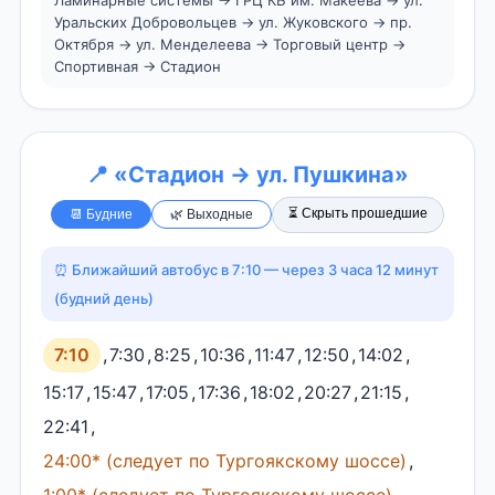
Уральских Добровольцев → ул. Жуковского → пр.
Октября → ул. Менделеева → Торговый центр →
Спортивная → Стадион
📍 «Стадион → ул. Пушкина»
⏳ Скрыть прошедшие
📆 Будние
🌿 Выходные
⏰ Ближайший автобус в 7:10 — через 3 часа 12 минут
(будний день)
7:10
,
7:30
,
8:25
,
10:36
,
11:47
,
12:50
,
14:02
,
15:17
,
15:47
,
17:05
,
17:36
,
18:02
,
20:27
,
21:15
,
22:41
,
24:00* (следует по Тургоякскому шоссе)
,
1:00* (следует по Тургоякскому шоссе)
.