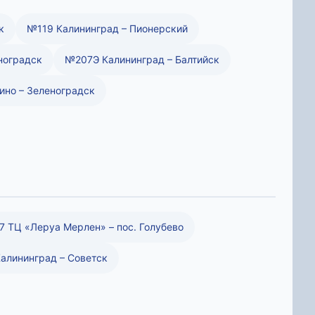
к
№119 Калининград – Пионерский
ноградск
№207Э Калининград – Балтийск
но – Зеленоградск
 ТЦ «Леруа Мерлен» – пос. Голубево
алининград – Советск