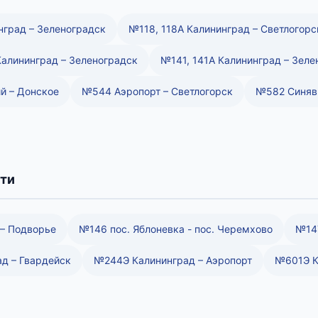
нград – Зеленоградск
№118, 118А Калининград – Светлогорс
алининград – Зеленоградск
№141, 141А Калининград – Зеле
й – Донское
№544 Аэропорт – Светлогорск
№582 Синяви
ти
– Подворье
№146 пос. Яблоневка - пос. Черемхово
№147
д – Гвардейск
№244Э Калининград – Аэропорт
№601Э К