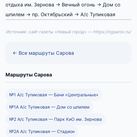
отдыха им. Зернова → Вечный огонь → Дом со
шпилем → пр. Октябрьский → А/с Тупиковая
Источник: сайт газеты «Новый город» — https://ngsarov.ru/
← Все маршруты Сарова
Маршруты Сарова
№1 А/с Тупиковая — Бани «Центральные»
№1А А/с Тупиковая — Дом со шпилем
№2 А/с Тупиковая — Парк КиО им. Зернова
№2А А/с Тупиковая — Стадион