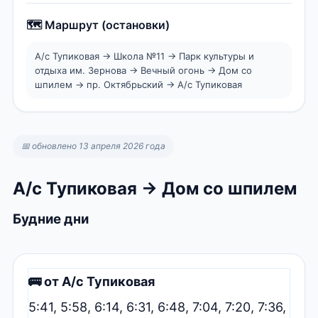
🗺️ Маршрут (остановки)
А/с Тупиковая → Школа №11 → Парк культуры и
отдыха им. Зернова → Вечный огонь → Дом со
шпилем → пр. Октябрьский → А/с Тупиковая
📅 обновлено 13 апреля 2026 года
А/с Тупиковая → Дом со шпилем
Будние дни
🚌 от А/с Тупиковая
5:41, 5:58, 6:14, 6:31, 6:48, 7:04, 7:20, 7:36,