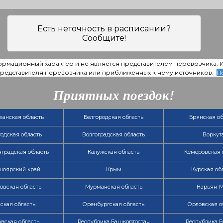
Есть неточность в расписании?
Сообщите!
ормационный характер и не является представителем перевозчика.
 представителя перевозчика или приближенных к нему источников.
П
Приятных поездок!
ханская область
Белгородская область
Брянская об
одская область
Волгоградская область
Воркут
градская область
Калужская область
Кемеровская 
ноярский край
Крым
Курская об
овская область
Мурманская область
Нарьян-
ская область
Оренбургская область
Орловская о
вская область
Республика Башкортостан
Республика Б