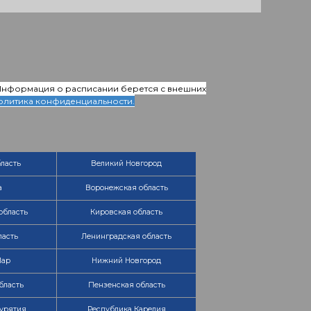
 Информация о расписании берется с внешних
олитика конфиденциальности.
ласть
Великий Новгород
а
Воронежская область
область
Кировская область
ласть
Ленинградская область
Мар
Нижний Новгород
бласть
Пензенская область
урятия
Республика Карелия