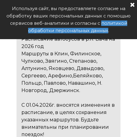
Расписание автобуса РФ
Используя сайт, вы предоставляете согласие на
Поиск
обработку ваших персональных данных с помощью
Вача
сервисов веб-аналитики и согласны с
политикой
обработки персональных данных
.
Расписание автобусов в р.п. Вача на
2026 год
Маршруты в Клин, Филинское,
Чулково, Звягино, Степаново,
Алтунино, Яковцево, Давыдово,
Сергеево, Арефино,Беляйково,
Польцр, Павлово, Навашино, Н.
Новгород, Дзержинск.
С 01.04.2026г. вносятся изменения в
расписание, в целях сохранения
указанных маршрутов. Будьте
внимательны при планировании
поездок!