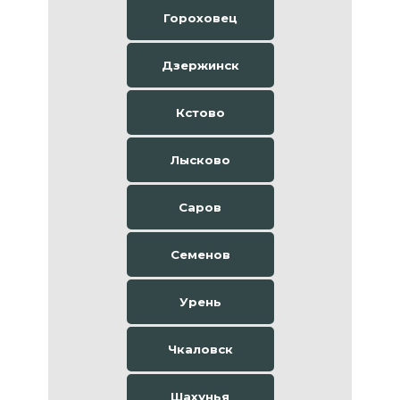
Гороховец
Дзержинск
Кстово
Лысково
Саров
Семенов
Урень
Чкаловск
Шахунья