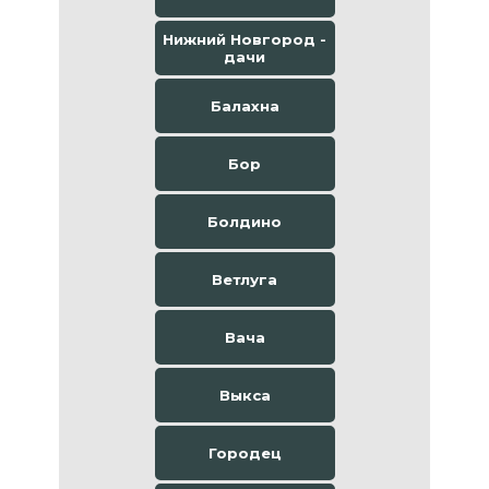
Нижний Новгород -
дачи
Балахна
Бор
Болдино
Ветлуга
Вача
Выкса
Городец