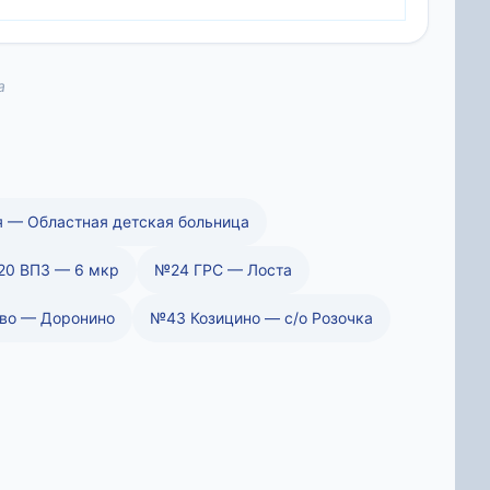
а
 — Областная детская больница
0 ВПЗ — 6 мкр
№24 ГРС — Лоста
во — Доронино
№43 Козицино — с/о Розочка