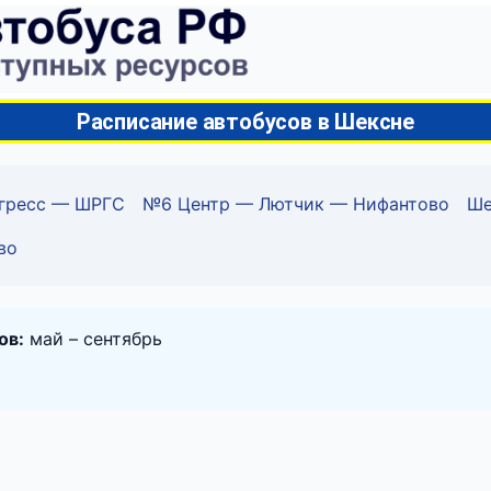
Расписание автобусов в Шексне
гресс — ШРГС
№6 Центр — Лютчик — Нифантово
Ше
во
ов:
май – сентябрь