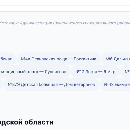
Источник: Администрация Шекснинского муниципального район
бинат
№4в Осановская роща — Бригантина
№6 Дальняя
литационный центр — Лукьяново
№17 Лоста — 6 мкр
№2
№37Э Детская больница — Дом ветеранов
№42 Екимце
дской области