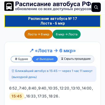
Расписание автобуса № 17
Лоста - 6 мкр
Лоста → 6 мкр
6 мкр → Лоста
📍 «Лоста → 6 мкр»
⏳ Скрыть прошедшие
📆 Будние
🌿 Выходные
⏰ Ближайший автобус в 15:45 — через 1 час 11 минут
(выходной день)
6:52
,
7:40
,
8:40
,
9:40
,
10:35
,
12:20
,
13:10
,
14:00
,
15:45
,
16:33
,
17:35
,
18:26
.