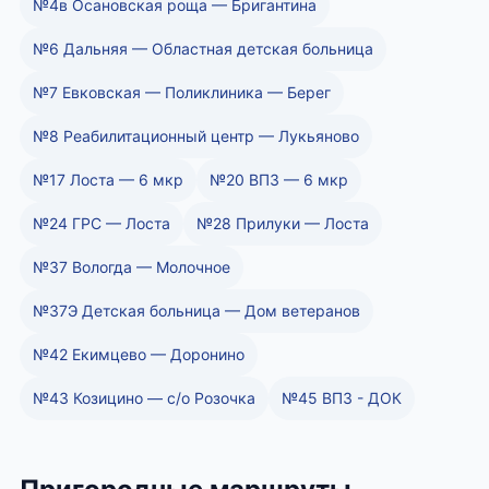
№4в Осановская роща — Бригантина
№6 Дальняя — Областная детская больница
№7 Евковская — Поликлиника — Берег
№8 Реабилитационный центр — Лукьяново
№17 Лоста — 6 мкр
№20 ВПЗ — 6 мкр
№24 ГРС — Лоста
№28 Прилуки — Лоста
№37 Вологда — Молочное
№37Э Детская больница — Дом ветеранов
№42 Екимцево — Доронино
№43 Козицино — с/о Розочка
№45 ВПЗ - ДОК