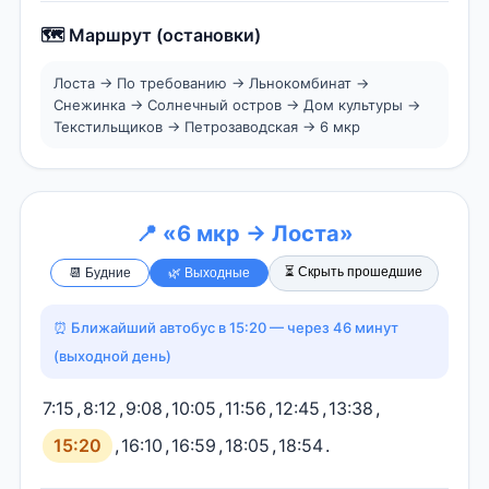
🗺️ Маршрут (остановки)
Лоста → По требованию → Льнокомбинат →
Снежинка → Солнечный остров → Дом культуры →
Текстильщиков → Петрозаводская → 6 мкр
📍 «6 мкр → Лоста»
⏳ Скрыть прошедшие
📆 Будние
🌿 Выходные
⏰ Ближайший автобус в 15:20 — через 46 минут
(выходной день)
7:15
,
8:12
,
9:08
,
10:05
,
11:56
,
12:45
,
13:38
,
15:20
,
16:10
,
16:59
,
18:05
,
18:54
.