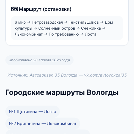
🗺️ Маршрут (остановки)
6 мкр → Петрозаводская → Текстильщиков → Дом
культуры → Солнечный остров → Снежинка →
Льнокомбинат → По требованию → Лоста
📅 обновлено 20 апреля 2026 года
Источник: Автовокзал 35 Вологда — vk.com/avtovokzal35
Городские маршруты Вологды
№1 Щетинина — Лоста
№2 Бригантина — Льнокомбинат