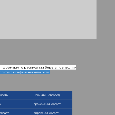
 Информация о расписании берется с внешних
олитика конфиденциальности.
ласть
Великий Новгород
а
Воронежская область
область
Кировская область