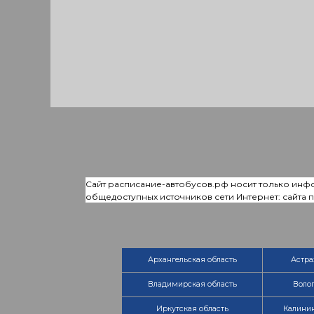
Сайт расписание-автобусов.рф носит только инф
общедоступных источников сети Интернет: сайта
Архангельская область
Астра
Владимирская область
Волог
Иркутская область
Калинин