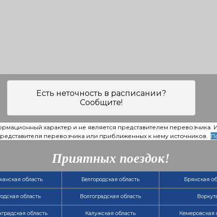
Есть неточность в расписании?
Сообщите!
ормационный характер и не является представителем перевозчика.
 представителя перевозчика или приближенных к нему источников.
П
Приятных поездок!
ханская область
Белгородская область
Брянская об
одская область
Волгоградская область
Воркут
градская область
Калужская область
Кемеровская 