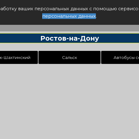
писание авто
бработку ваших персональных данных с помощью сервисо
персональных данных
.
Ростов-на-Дону
к-Шахтинский
Сальск
Автобусы с