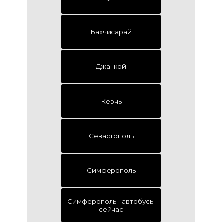
Бахчисарай
Джанкой
Керчь
Севастополь
Симферополь
Симферополь - автобусы
сейчаc