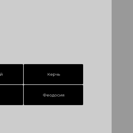
ой
Керчь
Феодосия