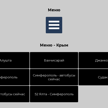
Меню
Меню - Крым
Алушта
Бахчисарай
Джанк
Симферополь - автобусы
ферополь
Судак
сейчаc
втобусы сейчаc
52 Ялта - Симферополь