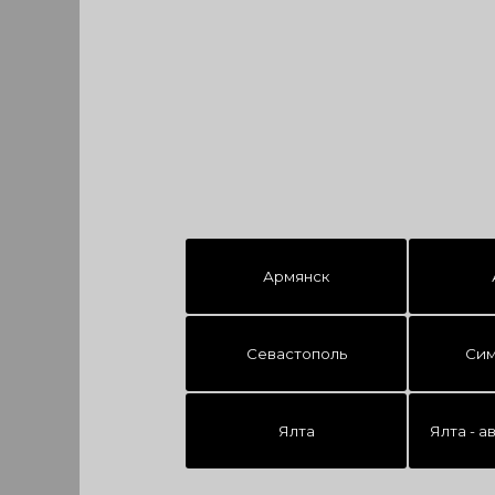
Армянск
Севастополь
Сим
Ялта
Ялта - а