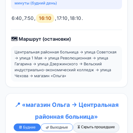
минуты (будний день)
6:40
,
7:50
,
16:10
,
17:10
,
18:10
.
🗺️ Маршрут (остановки)
Центральная районная больница → улица Советская
→ улица 1 Мая → улица Революционная → улица
Гагарина → улица Дзержинского → Вельский
индустриально-экономический колледж → улица
Чехова → магазин «Ольга»
📍 «магазин Ольга → Центральная
районная больница»
⏳ Скрыть прошедшие
📆 Будние
🌿 Выходные