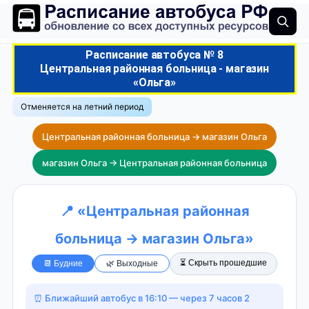
Расписание автобуса № 8
Центральная районная больница - магазин
«Ольга»
Отменяется на летний период
Центральная районная больница → магазин Ольга
магазин Ольга → Центральная районная больница
📍 «Центральная районная
больница → магазин Ольга»
⏳ Скрыть прошедшие
📆 Будние
🌿 Выходные
⏰ Ближайший автобус в 16:10 — через 7 часов 2