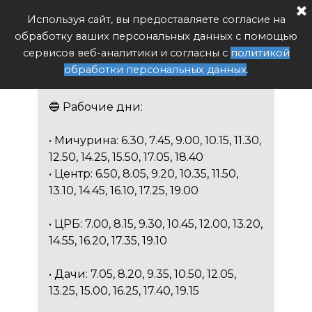
Расписание автобуса РФ
Используя сайт, вы предоставляете согласие на
Поиск
обработку ваших персональных данных с помощью
№ 5 «Мичурина – ЦРБ –
сервисов веб-аналитики и согласны с
политикой
Дачи – ЦРБ – Мичурина»
обработки персональных данных
.
🔵 Рабочие дни:
• Мичурина: 6.30, 7.45, 9.00, 10.15, 11.30,
12.50, 14.25, 15.50, 17.05, 18.40
• Центр: 6.50, 8.05, 9.20, 10.35, 11.50,
13.10, 14.45, 16.10, 17.25, 19.00
• ЦРБ: 7.00, 8.15, 9.30, 10.45, 12.00, 13.20,
14.55, 16.20, 17.35, 19.10
• Дачи: 7.05, 8.20, 9.35, 10.50, 12.05,
13.25, 15.00, 16.25, 17.40, 19.15