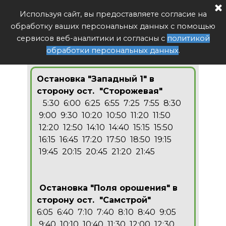
Расписание автобуса РФ
Используя сайт, вы предоставляете согласие на
Поиск
обработку ваших персональных данных с помощью
49 Западный 1 - Поля
сервисов веб-аналитики и согласны с
политикой
орошения
обработки персональных данных
.
Остановка "Западный 1" в
сторону ост. "Сторожевая"
5:30 6:00 6:25 6:55 7:25 7:55 8:30
9:00 9:30 10:20 10:50 11:20 11:50
12:20 12:50 14:10 14:40 15:15 15:50
16:15 16:45 17:20 17:50 18:50 19:15
19:45 20:15 20:45 21:20 21:45
Остановка "Поля орошения" в
сторону ост. "Самстрой"
6:05 6:40 7:10 7:40 8:10 8:40 9:05
9:40 10:10 10:40 11:30 12:00 12:30