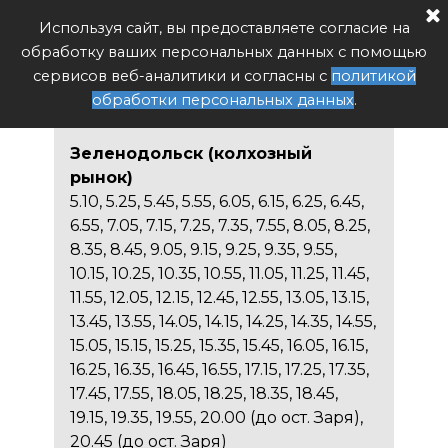
Расписание автобуса РФ
Используя сайт, вы предоставляете согласие на
Поиск
обработку ваших персональных данных с помощью
Расписание автобуса 403
сервисов веб-аналитики и согласны с
политикой
Зеленодольск - Волжск
обработки персональных данных
.
Зеленодольск (колхозный
рынок)
5.10, 5.25, 5.45, 5.55, 6.05, 6.15, 6.25, 6.45,
6.55, 7.05, 7.15, 7.25, 7.35, 7.55, 8.05, 8.25,
8.35, 8.45, 9.05, 9.15, 9.25, 9.35, 9.55,
10.15, 10.25, 10.35, 10.55, 11.05, 11.25, 11.45,
11.55, 12.05, 12.15, 12.45, 12.55, 13.05, 13.15,
13.45, 13.55, 14.05, 14.15, 14.25, 14.35, 14.55,
15.05, 15.15, 15.25, 15.35, 15.45, 16.05, 16.15,
16.25, 16.35, 16.45, 16.55, 17.15, 17.25, 17.35,
17.45, 17.55, 18.05, 18.25, 18.35, 18.45,
19.15, 19.35, 19.55, 20.00 (до ост. Заря),
20.45 (до ост. Заря)