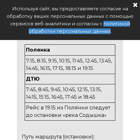
Расписание автобуса РФ
Используя сайт, вы предоставляете согласие на
Поиск
обработку ваших персональных данных с помощью
№ 39 «Полянка - Дворец
сервисов веб-аналитики и согласны с
политикой
творчества Юных».
обработки персональных данных
.
Полянка
7:15, 8:15, 9:15, 10:15, 11:45, 12:45, 13:45,
14:45, 16:15, 17:15, 18:15 и 19:15
ДТЮ
7:45, 8:45, 9:45, 10:45, 12:15, 13:15,
14:15, 15:15, 16:45, 17:45 и 18:45
Рейс в 19:15 из Полянки следует
до остановки «река Содышка»
Путь маршрута (остановки):