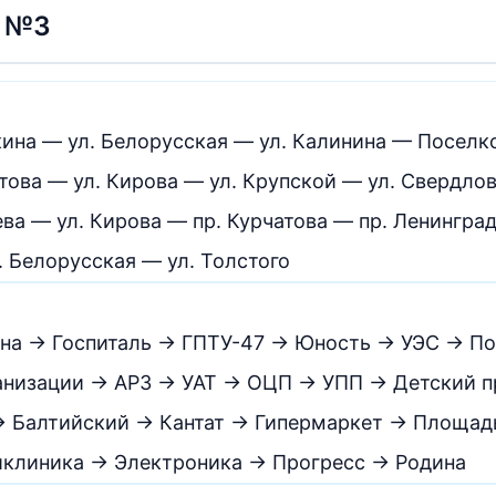
у №3
кина — ул. Белорусская — ул. Калинина — Поселк
ова — ул. Кирова — ул. Крупской — ул. Свердлова
ева — ул. Кирова — пр. Курчатова — пр. Ленингра
 Белорусская — ул. Толстого
а → Госпиталь → ГПТУ-47 → Юность → УЭС → По
анизации → АРЗ → УАТ → ОЦП → УПП → Детский 
 → Балтийский → Кантат → Гипермаркет → Площа
иклиника → Электроника → Прогресс → Родина