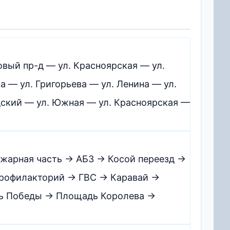
овый пр-д — ул. Красноярская — ул.
 — ул. Григорьева — ул. Ленина — ул.
дский — ул. Южная — ул. Красноярская —
жарная часть → АБЗ → Косой переезд →
профилакторий → ГВС → Каравай →
дь Победы → Площадь Королева →