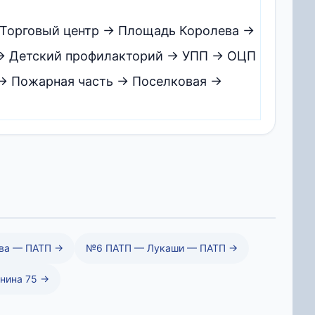
Торговый центр → Площадь Королева →
 → Детский профилакторий → УПП → ОЦП
 → Пожарная часть → Поселковая →
ва — ПАТП →
№6 ПАТП — Лукаши — ПАТП →
нина 75 →