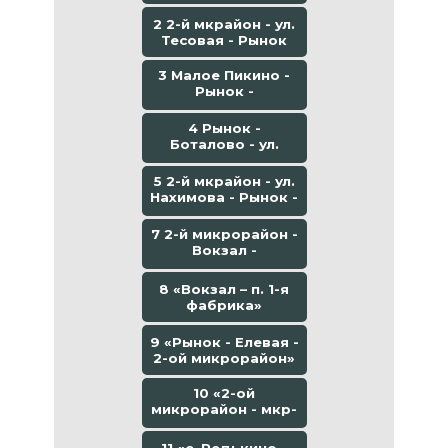
больница
2 2-й мкрайон - ул.
Тесовая - Рынок
3 Малое Пикино -
Рынок -
Боталово-4
4 Рынок -
Боталово - ул.
Юрасовская
5 2-й мкрайон - ул.
Нахимова - Рынок -
Канатная дорога
7 2-й микрорайон -
Вокзал -
Толоконцево
8 «Вокзал – п. 1-я
фабрика»
9 «Рынок - Елевая -
2-ой микрорайон»
10 «2-ой
микрорайон - мкр-
он Геологов»