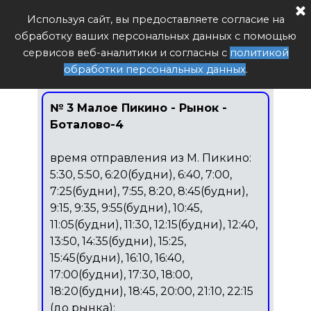
Расписание автобуса РФ
Используя сайт, вы предоставляете согласие на
Поиск
обработку ваших персональных данных с помощью
3 Малое Пикино - Рынок -
сервисов веб-аналитики и согласны с
политикой
Боталово-4
обработки персональных данных
.
№ 3
Малое Пикино - Рынок -
Боталово-4
время отправления из М. Пикино:
5:30, 5:50, 6:20(будни), 6:40, 7:00,
7:25(будни), 7:55, 8:20, 8:45(будни),
9:15, 9:35, 9:55(будни), 10:45,
11:05(будни), 11:30, 12:15(будни), 12:40,
13:50, 14:35(будни), 15:25,
15:45(будни), 16:10, 16:40,
17:00(будни), 17:30, 18:00,
18:20(будни), 18:45, 20:00, 21:10, 22:15
(до рынка);