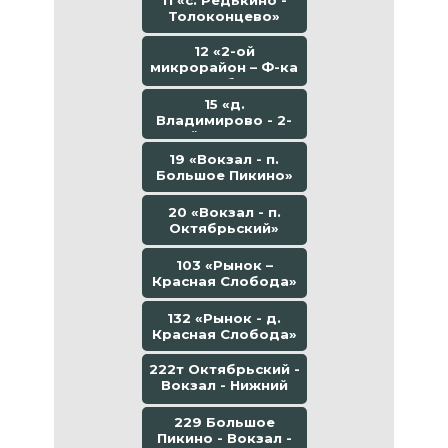
11 «с. Редькино -
Толоконцево»
12 «2-ой
микрорайон – Ф-ка
Колибри»
15 «д.
Владимирово - 2-
ой мкр-он -
Толоконцево»
19 «Вокзал - п.
Большое Пикино»
20 «Вокзал - п.
Октябрьский»
103 «Рынок –
Красная Слобода»
132 «Рынок - д.
Красная Слобода»
222т Октябрьский -
Вокзал - Нижний
Новгород
229 Большое
Пикино - Вокзал -