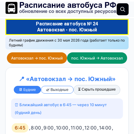
Расписание автобуса № 24
Автовокзал - пос. Южный
Летний график движения с 30 мая 2026 года (работает только по
будням)
Автовокзал → пос. Южный
пос. Южный → Автовокзал
📍 «Автовокзал → пос. Южный»
⏳ Скрыть прошедшие
📆 Будние
🌿 Выходные
⏰ Ближайший автобус в 6:45 — через 10 минут
(будний день)
6:45
,
8:00
,
9:00
,
10:00
,
11:00
,
12:00
,
14:00
,