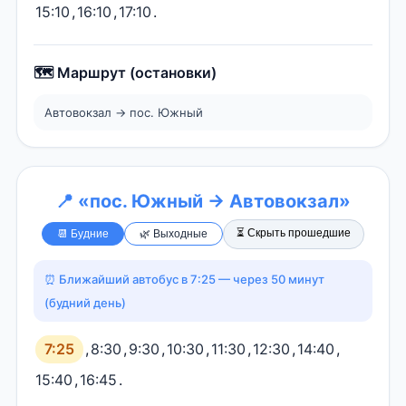
15:10
,
16:10
,
17:10
.
🗺️ Маршрут (остановки)
Автовокзал → пос. Южный
📍 «пос. Южный → Автовокзал»
⏳ Скрыть прошедшие
📆 Будние
🌿 Выходные
⏰ Ближайший автобус в 7:25 — через 50 минут
(будний день)
7:25
,
8:30
,
9:30
,
10:30
,
11:30
,
12:30
,
14:40
,
15:40
,
16:45
.