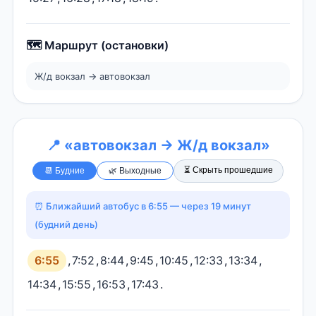
🗺️ Маршрут (остановки)
Ж/д вокзал → автовокзал
📍 «автовокзал → Ж/д вокзал»
⏳ Скрыть прошедшие
📆 Будние
🌿 Выходные
⏰ Ближайший автобус в 6:55 — через 19 минут
(будний день)
6:55
,
7:52
,
8:44
,
9:45
,
10:45
,
12:33
,
13:34
,
14:34
,
15:55
,
16:53
,
17:43
.