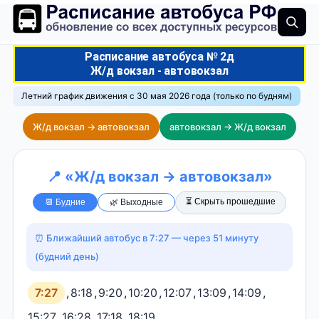
Расписание автобуса № 2д
Ж/д вокзал - автовокзал
Летний график движения с 30 мая 2026 года (только по будням)
Ж/д вокзал → автовокзал
автовокзал → Ж/д вокзал
📍 «Ж/д вокзал → автовокзал»
⏳ Скрыть прошедшие
📆 Будние
🌿 Выходные
⏰ Ближайший автобус в 7:27 — через 51 минуту
(будний день)
7:27
,
8:18
,
9:20
,
10:20
,
12:07
,
13:09
,
14:09
,
15:27
,
16:28
,
17:18
,
18:19
.