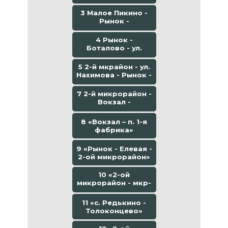
3 Малое Пикино -
Рынок -
Боталово-4
4 Рынок -
Боталово - ул.
Юрасовская
5 2-й мкрайон - ул.
Нахимова - Рынок -
Канатная дорога
7 2-й микрорайон -
Вокзал -
Толоконцево
8 «Вокзал – п. 1-я
фабрика»
9 «Рынок - Елевая -
2-ой микрорайон»
10 «2-ой
микрорайон - мкр-
он Геологов»
11 «с. Редькино -
Толоконцево»