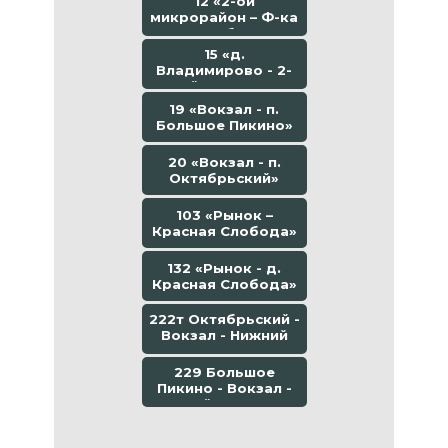
12 «2-ой
микрорайон – Ф-ка
Колибри»
15 «д.
Владимирово - 2-
ой мкр-он -
Толоконцево»
19 «Вокзал - п.
Большое Пикино»
20 «Вокзал - п.
Октябрьский»
103 «Рынок –
Красная Слобода»
132 «Рынок - д.
Красная Слобода»
222т Октябрьский -
Вокзал - Нижний
Новгород
229 Большое
Пикино - Вокзал -
Нижний Новгород