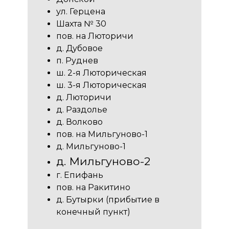
ул. Герцена
Шахта № 30
пов. на Люторичи
д. Дубовое
п. Руднев
ш. 2-я Люторическая
ш. 3-я Люторическая
д. Люторичи
д. Раздолье
д. Волково
пов. на Мильгуново-1
д. Мильгуново-1
д. Мильгуново-2
г. Епифань
пов. на Ракитино
д. Бутырки (прибытие в
конечный пункт)