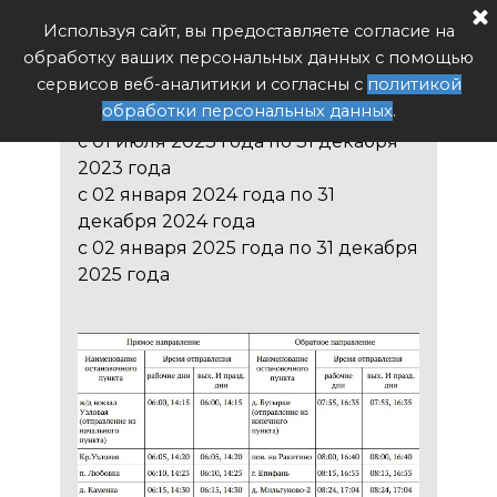
Расписание автобуса РФ
Используя сайт, вы предоставляете согласие на
Поиск
обработку ваших персональных данных с помощью
170 Узловая - Бутырки
сервисов веб-аналитики и согласны с
политикой
обработки персональных данных
.
с 01 июля 2023 года по 31 декабря
2023 года
с 02 января 2024 года по 31
декабря 2024 года
с 02 января 2025 года по 31 декабря
2025 года