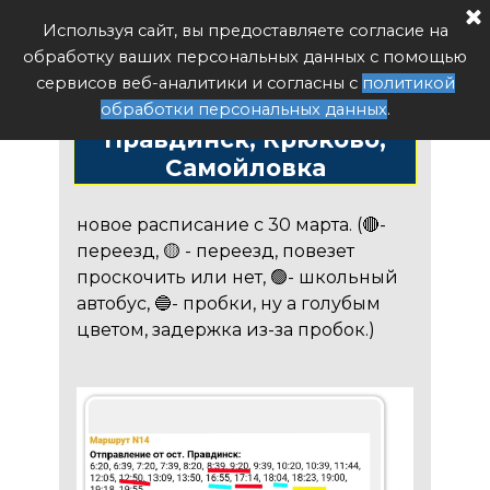
Расписание автобуса РФ
Используя сайт, вы предоставляете согласие на
Поиск
обработку ваших персональных данных с помощью
Расписание автобуса
сервисов веб-аналитики и согласны с
политикой
№14 из Балахны в 14
обработки персональных данных
.
Правдинск, Крюково,
Самойловка
новое расписание с 30 марта. (🔴-
переезд, 🟡 - переезд, повезет
проскочить или нет, 🟢- школьный
автобус, 🔵- пробки, ну а голубым
цветом, задержка из-за пробок.)