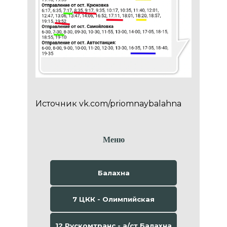
Источник
vk.com/priomnaybalahna
Меню
Балахна
7 ЦКК - Олимпийская
12 Рускомтранс - а/ст Балахна