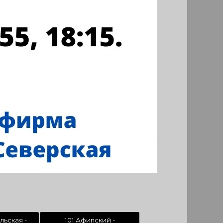
льская -
101 Афипский -