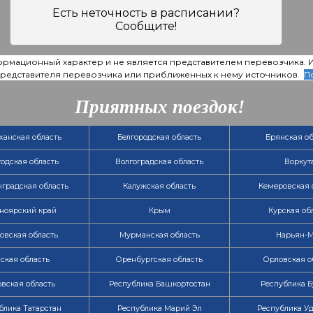
Есть неточность в расписании?
Сообщите!
ормационный характер и не является представителем перевозчика.
 представителя перевозчика или приближенных к нему источников.
П
Приятных поездок!
ханская область
Белгородская область
Брянская об
одская область
Волгоградская область
Воркут
градская область
Калужская область
Кемеровская 
ноярский край
Крым
Курская об
овская область
Мурманская область
Нарьян-
ская область
Оренбургская область
Орловская о
вская область
Республика Башкортостан
Республика Б
блика Татарстан
Республика Марий Эл
Республика У