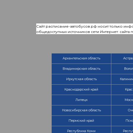
Сайт расписание-автобусов.рф носит только инф
общедоступных источников сети Интернет: сайта
Архангельская область
Астра
Владимирская область
Волог
Иркутская область
Калинин
Краснодарский край
Крас
Липецк
Моск
Новосибирская область
Ом
Пермский край
Пско
Республика Коми
Респу