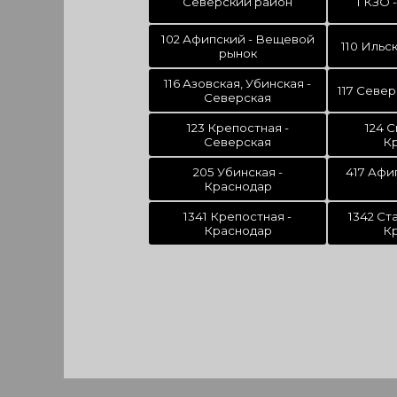
Северский район
1 КЗО
102 Афипский - Вещевой
110 Ильс
рынок
116 Азовская, Убинская -
117 Север
Северская
123 Крепостная -
124 
Северская
К
205 Убинская -
417 Афи
Краснодар
1341 Крепостная -
1342 Ст
Краснодар
К