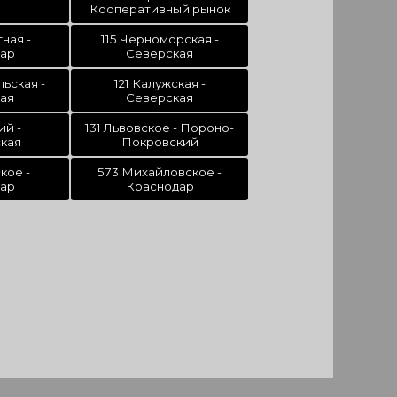
Кооперативный рынок
ная -
115 Черноморская -
ар
Северская
ьская -
121 Калужская -
ая
Северская
ий -
131 Львовское - Пороно-
кая
Покровский
кое -
573 Михайловское -
ар
Краснодар