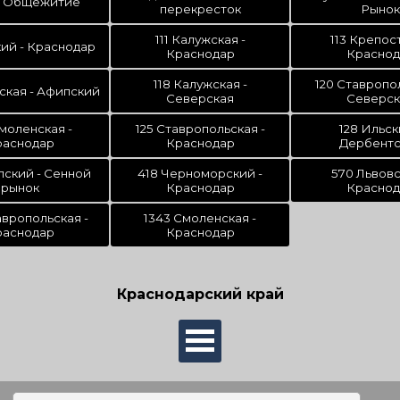
 - Общежитие
перекресток
Рынок
111 Калужская -
113 Крепост
кий - Краснодар
Краснодар
Краснод
118 Калужская -
120 Ставропол
ская - Афипский
Северская
Северск
Смоленская -
125 Ставропольская -
128 Ильск
раснодар
Краснодар
Дербентс
пский - Сенной
418 Черноморский -
570 Львовс
рынок
Краснодар
Краснод
авропольская -
1343 Смоленская -
раснодар
Краснодар
Краснодарский край