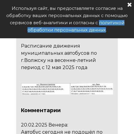
Расписание автобуса РФ
Используя сайт, вы предоставляете согласие на
Поиск
обработку ваших персональных данных с помощью
Расписание автобуса №12
сервисов веб-аналитики и согласны с
политикой
Машиностроитель - Заря
обработки персональных данных
.
Расписание движения
муниципальных автобусов по
г.Волжску на весенне-летний
период с 12 мая 2025 года
Комментарии
20.02.2025 Венера:
Автобус сегодня не подошёл по