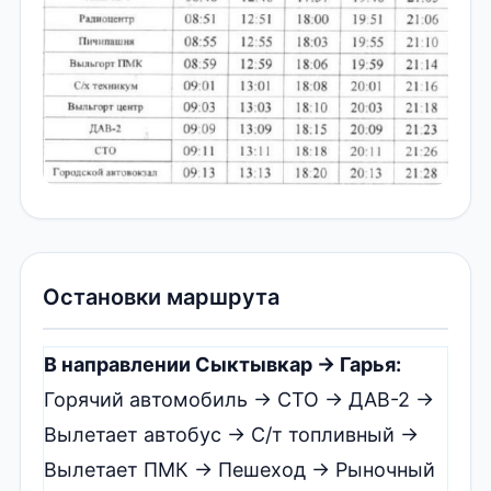
Остановки маршрута
В направлении Сыктывкар → Гарья:
Горячий автомобиль → СТО → ДАВ-2 →
Вылетает автобус → С/т топливный →
Вылетает ПМК → Пешеход → Рыночный