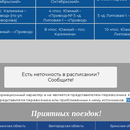
ябрьский»
Октябрьский»
с. Калинина –
4 «пос. Южный –
вод» (по ул.
«Привод»№ 5 «д.
5 «д. Липовая-1 
уворова)
Липовая-1 – «Привод»
8 «пос. Южный – пос.
10 «пос. Южн
жный – «Привод»
Калинина»
Липова
Есть неточность в расписании?
Сообщите!
ормационный характер и не является представителем перевозчика.
 представителя перевозчика или приближенных к нему источников.
П
Приятных поездок!
ханская область
Белгородская область
Брянская об