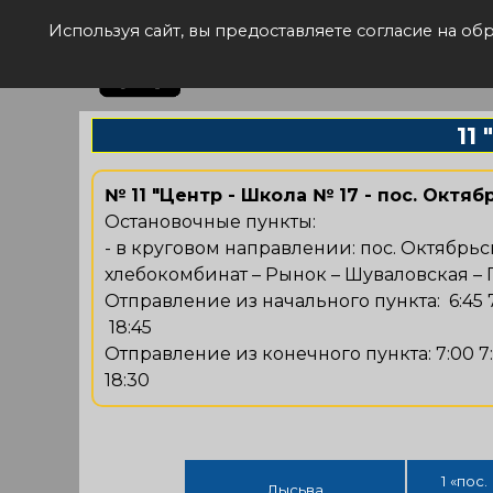
Рас
Используя сайт, вы предоставляете согласие на о
11
№ 11 "Центр - Школа № 17 - пос. Октяб
Остановочные пункты:
- в круговом направлении: пос. Октябрьс
хлебокомбинат – Рынок – Шуваловская – П
Отправление из начального пункта: 6:45 7:15 7:
18:45
Отправление из конечного пункта: 7:00 7:30 8:
18:30
1 «пос
Лысьва