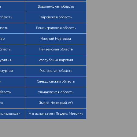
а
Воронежская область
область
Кировская область
ласть
Ленинградская область
Мар
Нижний Новгород
бласть
Пензенская область
урятия
Республика Карелия
дмуртия
Ростовская область
н
Свердловская область
бласть
Ульяновская область
ск
Ямало-Ненецкий АО
нциальности
Мы используем Яндекс Метрику