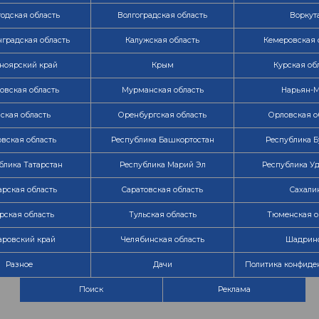
одская область
Волгоградская область
Воркут
градская область
Калужская область
Кемеровская 
ноярский край
Крым
Курская об
овская область
Мурманская область
Нарьян-
ская область
Оренбургская область
Орловская о
вская область
Республика Башкортостан
Республика Б
блика Татарстан
Республика Марий Эл
Республика У
рская область
Саратовская область
Сахали
рская область
Тульская область
Тюменская о
аровский край
Челябинская область
Шадрин
Разное
Дачи
Политика конфиде
Поиск
Реклама