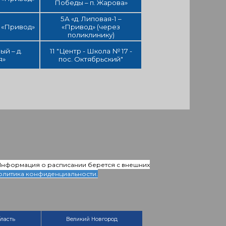
Победы – п. Жарова»
5А «д. Липовая-1 –
– «Привод»
«Привод» (через
поликлинику)
ый – д.
11 "Центр - Школа № 17 -
я»
пос. Октябрьский"
 Информация о расписании берется с внешних
олитика конфиденциальности.
ласть
Великий Новгород