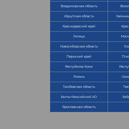
Владимирская область
Волог
Иркутская область
Калинин
Краснодарский край
Крас
Липецк
Моск
Новосибирская область
Ом
Пермский край
Пско
Республика Коми
Респу
Рязань
Сама
Тамбовская область
Тве
Ханты-Мансийский АО
Хаб
Ярославская область