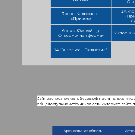
Окт
3А «по
3 «пос. Калинина –
«При
«Привод»
С
6 «пос. Южный – д.
7 «пос. Ю
Откормочная ферма»
14 "Энгельса – Полистил"
Сайт расписание-автобусов.рф носит только инф
общедоступных источников сети Интернет: сайта
Архангельская область
Астра