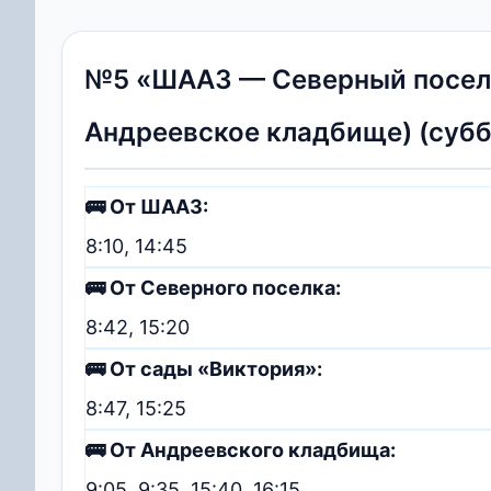
№5 «ШААЗ — Северный посело
Андреевское кладбище) (суббо
🚌 От ШААЗ:
8:10, 14:45
🚌 От Северного поселка:
8:42, 15:20
🚌 От сады «Виктория»:
8:47, 15:25
🚌 От Андреевского кладбища:
9:05, 9:35, 15:40, 16:15